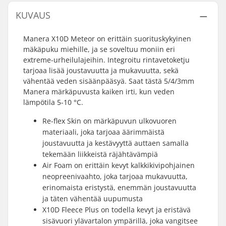
KUVAUS
Manera X10D Meteor on erittäin suorituskykyinen
mäkäpuku miehille, ja se soveltuu moniin eri
extreme-urheilulajeihin. Integroitu rintavetoketju
tarjoaa lisää joustavuutta ja mukavuutta, sekä
vähentää veden sisäänpääsyä. Saat tästä 5/4/3mm
Manera märkäpuvusta kaiken irti, kun veden
lämpötila 5-10 °C.
Re-flex Skin on märkäpuvun ulkovuoren
materiaali, joka tarjoaa äärimmäistä
joustavuutta ja kestävyyttä auttaen samalla
tekemään liikkeistä räjähtävämpiä
Air Foam on erittäin kevyt kalkkikivipohjainen
neopreenivaahto, joka tarjoaa mukavuutta,
erinomaista eristystä, enemmän joustavuutta
ja täten vähentää uupumusta
X10D Fleece Plus on todella kevyt ja eristävä
sisävuori ylävartalon ympärillä, joka vangitsee