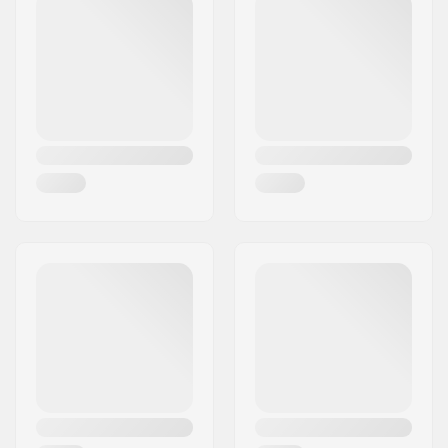
Taitotaso:
Advanced
Postinumero:
34470
Paksuus:
5/4/3mm
Paikkakunta::
Pérols
Aktiviteetti:
Wakeboarding,
Maa:
Ranska
Leijalautailu,
Surffaus,
Purjelautailu,
Vesihiihto
Vetoketjun Tyyppi:
Chest Zip
Veden Lämpötila:
5-10 °C
Märkäpuvun Tyyli:
Fullsuit
Sukupuoli:
Mies
Year model:
21