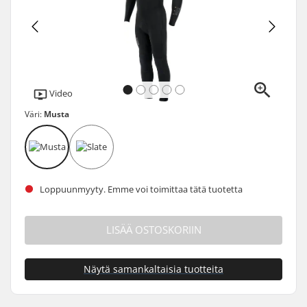
Video
Väri:
Musta
Loppuunmyyty. Emme voi toimittaa tätä tuotetta
LISÄÄ OSTOSKORIIN
Näytä samankaltaisia tuotteita