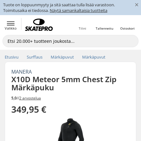
×
Tuote on loppuunmyyty ja sitä saattaa tulla lisää varastoon.
Toimitusaika ei tiedossa.
Näytä samankaltaisia tuotteita
Valikko
Tilini
Tallennettu
Ostoskori
Etusivu
Surffaus
Märkäpuvut
Märkäpuvut
MANERA
X10D Meteor 5mm Chest Zip
Märkäpuku
5,0
//
2 arvostelua
349,95 €