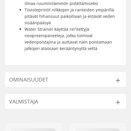
ilmaa ruumiinlämmön pidättämiseksi
Tiivisteprintit nilkkojen ja ranteiden ympärillä
pitävät hihansuut paikoillaan ja estävät veden
sisäänpääsyä
Water Strainer käyttää rei'itettyjä
neopreenipaneeleja, jotka toimivat
vedenpoistajina ja auttavat näin poistamaan
jalkojen alaosaan kerääntynyttä vettä
OMINAISUUDET
Materiaali:
X10D Fleece Plus
,
Re-
VALMISTAJA
flex Skin
,
Air Foam
Tikkaus:
SD2 Tape
Nimi:
F-ONE SAS
Lisäominaisuudet:
Sealing Print
,
Water
Jakeluosoite:
175 Route de la foire ZAC de
Strainer
la Méditerranée