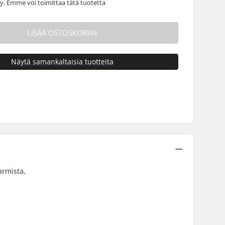
 Emme voi toimittaa tätä tuotetta
LISÄÄ OSTOSKORIIN
Näytä samankaltaisia tuotteita
armista,