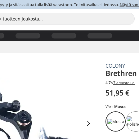
y ja sitä saattaa tulla lisää varastoon. Toimitusaika ei tiedossa.
Näytä sama
COLONY
Brethren 
4,7
//
7 arvostelua
51,95 €
Väri:
Musta