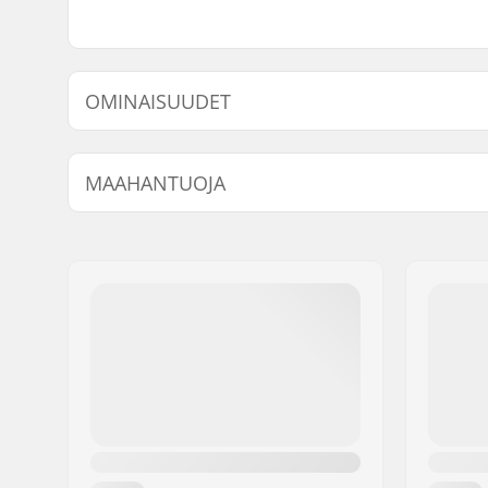
OMINAISUUDET
BMX Brake:
Rear or Fr
MAAHANTUOJA
Nimi:
Centrano ApS
Jakeluosoite:
Omega 6
Postinumero:
8382
Paikkakunta::
Hinnerup
Maa:
Tanska