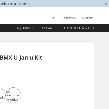
×
nkaltaisia tuotteita
Tilini
Tallennettu
Ostoskori
TARJOUKSET
OPPAAT
OTA YHTEYTTÄ & APU
BMX U-Jarru Kit