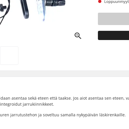
Loppuunmyyty.
idaan asentaa sekä eteen että taakse. Jos aiot asentaa sen eteen, v
integroidut jarrukiinnikkeet.
suuren jarrutustehon ja soveltuu samalla nykypäivän läskirenkaille.