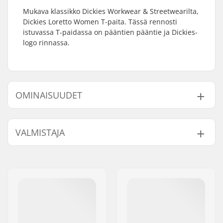
Mukava klassikko Dickies Workwear & Streetwearilta,
Dickies Loretto Women T-paita. Tässä rennosti
istuvassa T-paidassa on pääntien pääntie ja Dickies-
logo rinnassa.
OMINAISUUDET
Fitti:
Regular Fit
VALMISTAJA
Kaula:
Crew Neck
Hihat:
Short Sleeve
Nimi:
Kongsbakbrands v/Claus
Sukupuoli:
Women
Kongsbak
Jakeluosoite:
Valby Langgade 219 B, 2500
Valby
Postinumero:
2500
Paikkakunta::
Valby