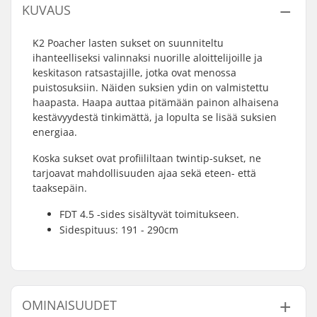
KUVAUS
K2 Poacher lasten sukset on suunniteltu
ihanteelliseksi valinnaksi nuorille aloittelijoille ja
keskitason ratsastajille, jotka ovat menossa
puistosuksiin. Näiden suksien ydin on valmistettu
haapasta. Haapa auttaa pitämään painon alhaisena
kestävyydestä tinkimättä, ja lopulta se lisää suksien
energiaa.
Koska sukset ovat profiililtaan twintip-sukset, ne
tarjoavat mahdollisuuden ajaa sekä eteen- että
taaksepäin.
FDT 4.5 -sides sisältyvät toimitukseen.
Sidespituus: 191 - 290cm
OMINAISUUDET