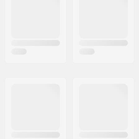
DIN-asteikko:
0.75 - 4.5
Lisäominaisuudet:
Duracap
Siteiden pituus:
190 - 285mm