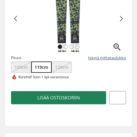
Pituus
Näytä mittataulukko
109cm
119cm
129cm
Kiirehdi!
Vain 1 kpl varastossa
LISÄÄ OSTOSKORIIN