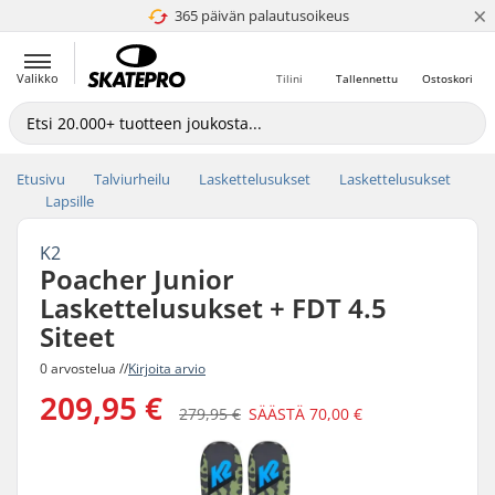
×
365 päivän palautusoikeus
4.8 / 5
Valikko
Tilini
Tallennettu
Ostoskori
Etusivu
Talviurheilu
Laskettelusukset
Laskettelusukset
Lapsille
K2
Poacher Junior
Laskettelusukset + FDT 4.5
Siteet
0 arvostelua //
Kirjoita arvio
209,95 €
279,95 €
SÄÄSTÄ
70,00 €