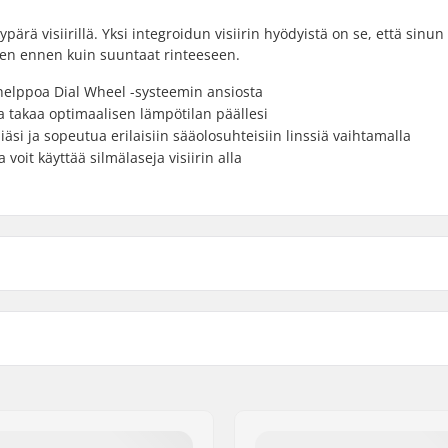
ärä visiirillä. Yksi integroidun visiirin hyödyistä on se, että sinun 
seen ennen kuin suuntaat rinteeseen.
 helppoa Dial Wheel -systeemin ansiosta
 takaa optimaalisen lämpötilan päällesi
iäsi ja sopeutua erilaisiin sääolosuhteisiin linssiä vaihtamalla
oit käyttää silmälaseja visiirin alla
Ulkokuoren tyyppi:
l
Sisä materiaalien tyyppi:
a visiiri, OTG
Toppauksen materiaali:
cm, 54cm, 55cm
Paino:
Sukupuoli: