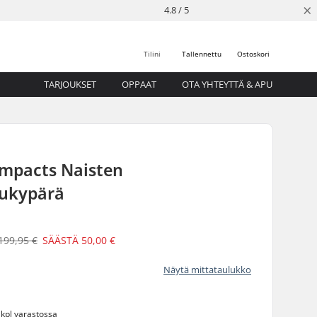
×
4.8 / 5
Tilini
Tallennettu
Ostoskori
TARJOUKSET
OPPAAT
OTA YHTEYTTÄ & APU
 Impacts Naisten
lukypärä
199,95 €
SÄÄSTÄ
50,00 €
Näytä mittataulukko
 kpl varastossa