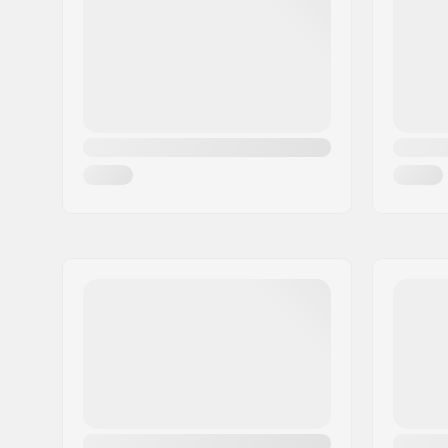
Paikkakunta::
Saint-Jean de Moirans
Maa:
Ranska