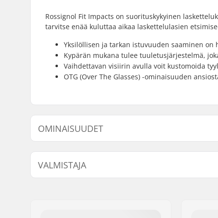
Rossignol Fit Impacts on suorituskykyinen laskettelukyp
tarvitse enää kuluttaa aikaa laskettelulasien etsimi
Yksilöllisen ja tarkan istuvuuden saaminen on
Kypärän mukana tulee tuuletusjärjestelmä, joka
Vaihdettavan visiirin avulla voit kustomoida tyyl
OTG (Over The Glasses) -ominaisuuden ansiosta v
OMINAISUUDET
Ilmanvaihtojärjestelmä:
Kyllä
VALMISTAJA
Sovitusjärjestelmä:
Dial Whee
Erikoisominaisuudet:
Vaihdettav
Nimi:
SKIS ROSSIGNOL SAS
Sisäpuolen mitta:
52cm, 53
Jakeluosoite:
98 rue Louis Barran
Kokoa säädettävä:
Kyllä
Postinumero:
38430
Sertifikaatit:
EN 1077