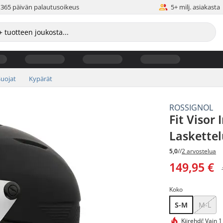
365 päivän palautusoikeus
5+ milj. asiakasta
Suojat
Kypärät
ROSSIGNOL
Fit Visor
Laskette
5,0
//
2 arvostelua
149,95 €
Koko
S-M
M-L
Kiirehdi!
Vain 1