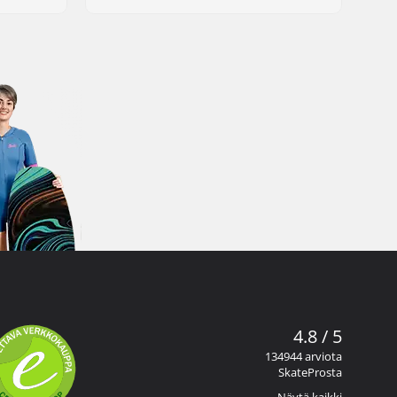
4.8 / 5
134944 arviota
SkateProsta
Näytä kaikki