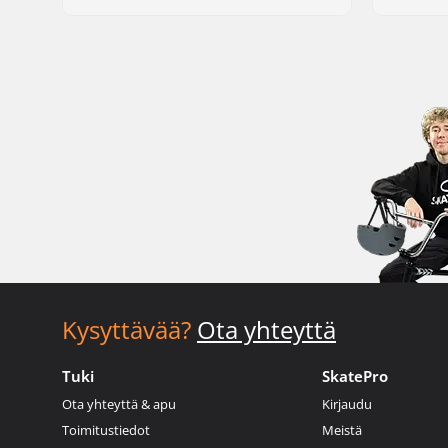
Kysyttävää?
Ota yhteyttä
Tuki
SkatePro
Ota yhteyttä & apu
Kirjaudu
Toimitustiedot
Meistä