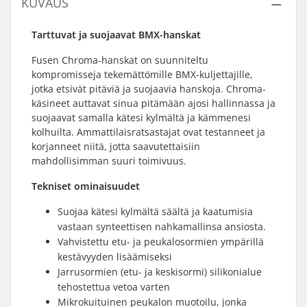
KUVAUS
Tarttuvat ja suojaavat BMX-hanskat
Fusen Chroma-hanskat on suunniteltu
kompromisseja tekemättömille BMX-kuljettajille,
jotka etsivät pitäviä ja suojaavia hanskoja. Chroma-
käsineet auttavat sinua pitämään ajosi hallinnassa ja
suojaavat samalla kätesi kylmältä ja kämmenesi
kolhuilta. Ammattilaisratsastajat ovat testanneet ja
korjanneet niitä, jotta saavutettaisiin
mahdollisimman suuri toimivuus.
Tekniset ominaisuudet
Suojaa kätesi kylmältä säältä ja kaatumisia
vastaan synteettisen nahkamallinsa ansiosta.
Vahvistettu etu- ja peukalosormien ympärillä
kestävyyden lisäämiseksi
Jarrusormien (etu- ja keskisormi) silikonialue
tehostettua vetoa varten
Mikrokuituinen peukalon muotoilu, jonka