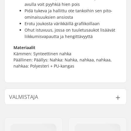
avulla voit pyyhkiä hien pois
Pidä tukeva ja hallittu ote tankoihin sen pito-
ominaisuuksien ansiosta
Erotu joukosta värikkäillä grafiikoillaan
Ohut istuvuus, jossa on tuuletusaukot lisäävät
liikkumisvapautta ja hengittävyyttä
Materiaalit
Kämmen: Synteettinen nahka
Päällinen: Päällys: Nahka: Nahka, nahkaa, nahkaa,
nahkaa: Polyesteri + PU-kangas
VALMISTAJA
Nimi:
We Make Things GmbH
Jakeluosoite:
RICHARD-BYRD-STR. 12
Postinumero:
50829