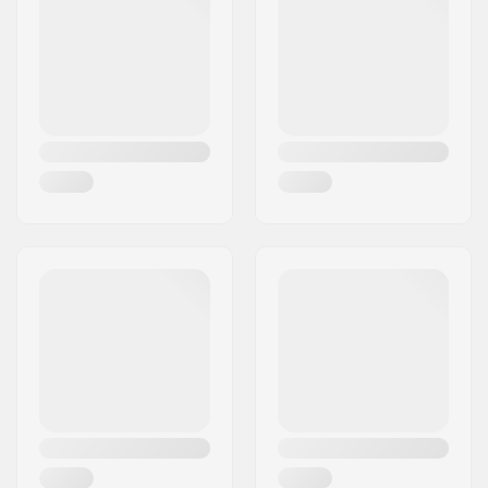
Paikkakunta::
Köln
Maa:
Saksa