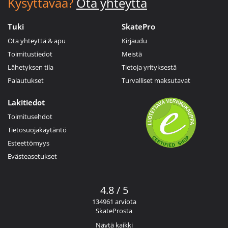
Kysyttävää?
Ota yhteyttä
Tuki
SkatePro
Ota yhteyttä & apu
Kirjaudu
Toimitustiedot
Meistä
Lähetyksen tila
Tietoja yrityksestä
Palautukset
Turvalliset maksutavat
Lakitiedot
Toimitusehdot
Tietosuojakäytäntö
Esteettömyys
Evästeasetukset
4.8 / 5
134961 arviota
SkateProsta
Näytä kaikki