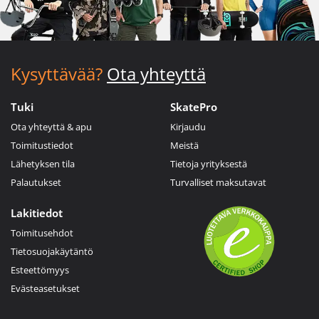
Kysyttävää?
Ota yhteyttä
Tuki
SkatePro
Ota yhteyttä & apu
Kirjaudu
Toimitustiedot
Meistä
Lähetyksen tila
Tietoja yrityksestä
Palautukset
Turvalliset maksutavat
Lakitiedot
Toimitusehdot
Tietosuojakäytäntö
Esteettömyys
Evästeasetukset