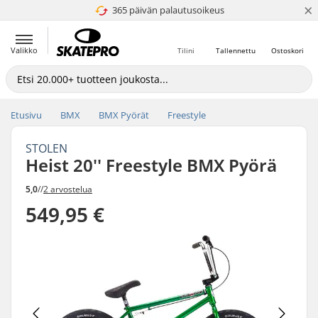
×
365 päivän palautusoikeus
4.8 / 5
Valikko
Tilini
Tallennettu
Ostoskori
Etusivu
BMX
BMX Pyörät
Freestyle
STOLEN
Heist 20'' Freestyle BMX Pyörä
5,0
//
2 arvostelua
549,95 €