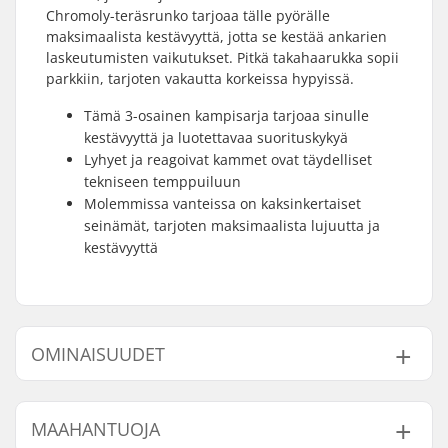
Chromoly-teräsrunko tarjoaa tälle pyörälle
maksimaalista kestävyyttä, jotta se kestää ankarien
laskeutumisten vaikutukset. Pitkä takahaarukka sopii
parkkiin, tarjoten vakautta korkeissa hypyissä.
Tämä 3-osainen kampisarja tarjoaa sinulle
kestävyyttä ja luotettavaa suorituskykyä
Lyhyet ja reagoivat kammet ovat täydelliset
tekniseen temppuiluun
Molemmissa vanteissa on kaksinkertaiset
seinämät, tarjoten maksimaalista lujuutta ja
kestävyyttä
OMINAISUUDET
BMX-tyyppi:
Freestyle BMX
MAAHANTUOJA
Renkaan halkaisija:
20"