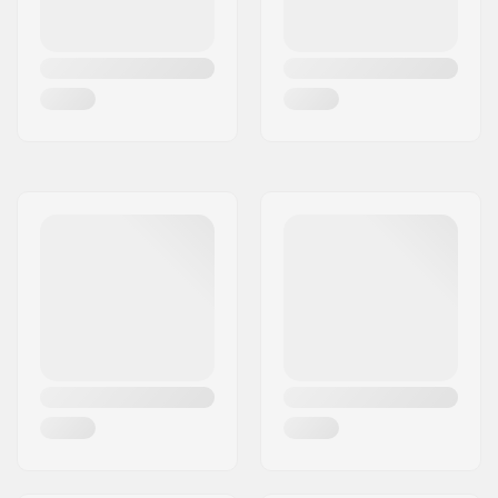
Akselin halkaisija:
10mm, 14mm
Renkaan offset:
28mm
Stemin
52mm, Top load
tyyppi/korkeus:
Stemin halkaisija:
22.2mm
Headsetin tyyppi:
Integroitu 1 1/8"
Headtuben kulma:
75°
BMX Jarru sisältyy:
Caliper Jarru
(eturengas)
,
U-jarru
Sisältyy (takarengas)
Gyro yhteensopiva:
Kyllä
Gyro-
No
jarrutusjärjestelmä
mukana:
Gear ratio:
25/9
Kammen
165mm, Three-piece
pituus/Tyyppi: