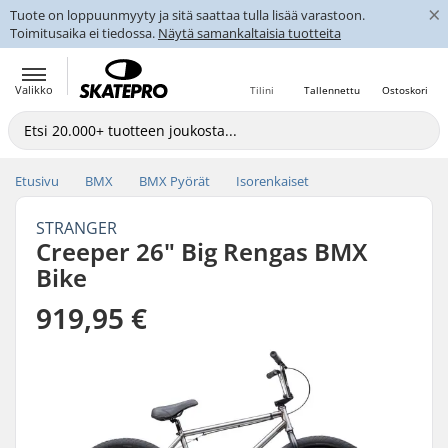
×
Tuote on loppuunmyyty ja sitä saattaa tulla lisää varastoon.
Toimitusaika ei tiedossa.
Näytä samankaltaisia tuotteita
Valikko
Tilini
Tallennettu
Ostoskori
Etusivu
BMX
BMX Pyörät
Isorenkaiset
STRANGER
Creeper 26" Big Rengas BMX
Bike
919,95 €