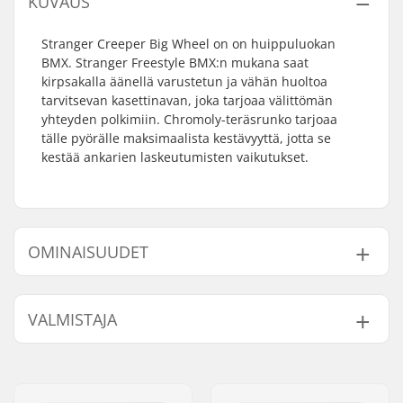
KUVAUS
Stranger Creeper Big Wheel on on huippuluokan
BMX. Stranger Freestyle BMX:n mukana saat
kirpsakalla äänellä varustetun ja vähän huoltoa
tarvitsevan kasettinavan, joka tarjoaa välittömän
yhteyden polkimiin. Chromoly-teräsrunko tarjoaa
tälle pyörälle maksimaalista kestävyyttä, jotta se
kestää ankarien laskeutumisten vaikutukset.
OMINAISUUDET
Renkaan halkaisija:
26"
VALMISTAJA
Tangon korkeus:
8" (20.3cm)
Napa:
Cassette, Sinetöidyt
Nimi:
TRAFFIC GmbH
laakerit
Jakeluosoite:
Richard-Byrd-Str.12
BMX Jarru sisältyy:
U-brake (Front &