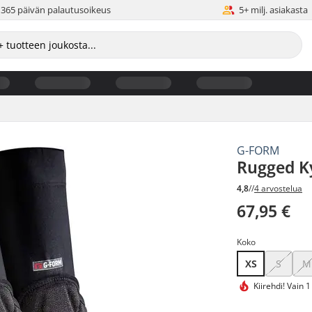
365 päivän palautusoikeus
5+ milj. asiakasta
G-FORM
Rugged K
4,8
//
4 arvostelua
67,95 €
Koko
XS
S
M
Kiirehdi!
Vain 1