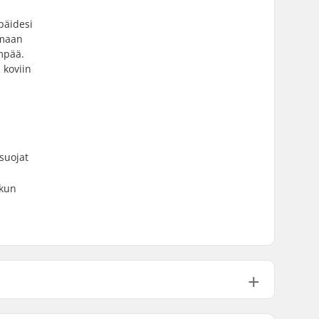
päidesi
amaan
mpää.
 koviin
suojat
skun
Air plush sisäpehmuste