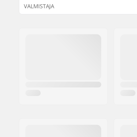
VALMISTAJA
Peitteet:
Softcap
Materiaalit:
Kaksoisne
Nimi:
Sunshine Distribution ApS
Tuuletusv
Jakeluosoite:
Naverland 8
Istuvuus:
Compressi
Postinumero:
2600
Paikkakunta::
Glostrup
Maa:
Tanska