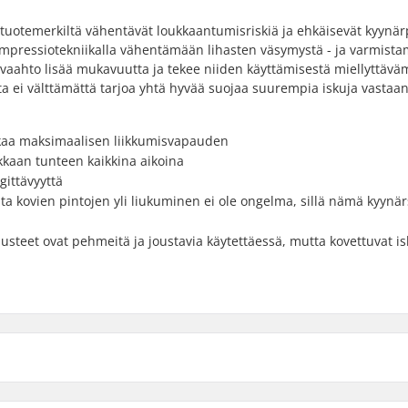
-tuotemerkiltä vähentävät loukkaantumisriskiä ja ehkäisevät kyynär
mpressiotekniikalla vähentämään lihasten väsymystä - ja varmist
 vaahto lisää mukavuutta ja tekee niiden käyttämisestä miellyttävä
a ei välttämättä tarjoa yhtä hyvää suojaa suurempia iskuja vastaan
kaa maksimaalisen liikkumisvapauden
kkaan tunteen kaikkina aikoina
gittävyyttä
 kovien pintojen yli liukuminen ei ole ongelma, sillä nämä kyynär
steet ovat pehmeitä ja joustavia käytettäessä, mutta kovettuvat i
aahtomuovi
Vuoraus: