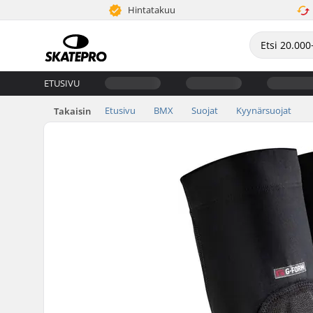
Hintatakuu
ETUSIVU
Etusivu
BMX
Suojat
Kyynärsuojat
Takaisin