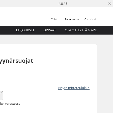
×
4.8 / 5
Tilini
Tallennettu
Ostoskori
TARJOUKSET
OPPAAT
OTA YHTEYTTÄ & APU
yynärsuojat
Näytä mittataulukko
 kpl varastossa