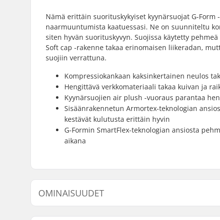
Nämä erittäin suorituskykyiset kyynärsuojat G-Form 
naarmuuntumista kaatuessasi. Ne on suunniteltu ko
siten hyvän suorituskyvyn. Suojissa käytetty pehmeä
Soft cap -rakenne takaa erinomaisen liikeradan, mutt
suojiin verrattuna.
Kompressiokankaan kaksinkertainen neulos ta
Hengittävä verkkomateriaali takaa kuivan ja rai
Kyynärsuojien air plush -vuoraus parantaa hen
Sisäänrakennetun Armortex-teknologian ansiosta
kestävät kulutusta erittäin hyvin
G-Formin SmartFlex-teknologian ansiosta pehmu
aikana
OMINAISUUDET
Vaahto:
Pehmeä v