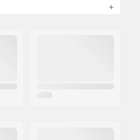
Armortex teknologia, G-Form's
SmartFlex technology
CE-1621-1 certification
Dual elasticated double strapping​