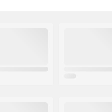
Toppaus:
ulottu kompressiokangas,
erkko
Turvallisuus:
on sleeve design
Kiinnitys: