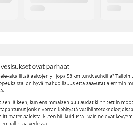
 vesisukset ovat parhaat
valta liitää aaltojen yli jopa 58 km tuntivauhdilla? Tällöin ve
 nopeuksista, on hyvä mahdollisuus että saavutat aiemmin m
a.
 sen jälkeen, kun ensimmäisen puulaudat kiinnitettiin moo
 tapahtunut jonkin verran kehitystä vesihiihtoteknologioissa.
ittimateriaaleista, kuten hiilikuidusta. Näin ne ovat kevye
en hallintaa vedessä.