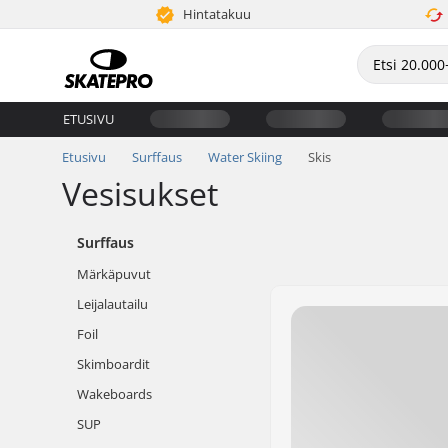
Hintatakuu
ETUSIVU
Etusivu
Surffaus
Water Skiing
Skis
Vesisukset
Surffaus
Märkäpuvut
Leijalautailu
Foil
Skimboardit
Wakeboards
SUP