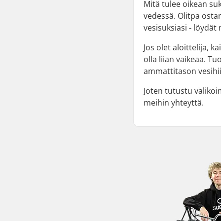
Mitä tulee oikean suk
vedessä. Olitpa osta
vesisuksiasi - löydät
Jos olet aloittelija, 
olla liian vaikeaa. Tu
ammattitason vesihiih
Joten tutustu valikoi
meihin yhteyttä.