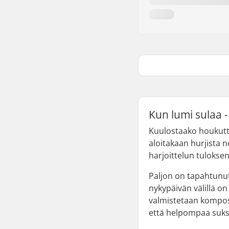
Kun lumi sulaa -
Kuulostaako houkuttele
aloitakaan hurjista
harjoittelun tuloksen
Paljon on tapahtunut
nykypäivän välillä on
valmistetaan komposi
että helpompaa suksi