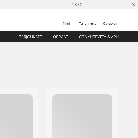
×
4.8 / 5
Tilini
Tallennettu
Ostoskori
TARJOUKSET
OPPAAT
OTA YHTEYTTÄ & APU