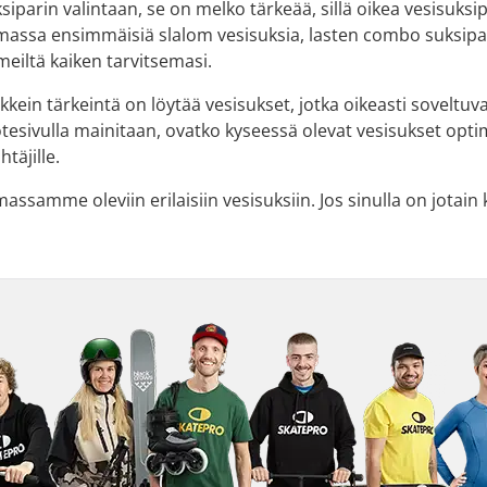
siparin valintaan, se on melko tärkeää, sillä oikea vesisuks
massa ensimmäisiä slalom vesisuksia, lasten combo suksipak
 meiltä kaiken tarvitsemasi.
kaikkein tärkeintä on löytää vesisukset, jotka oikeasti soveltu
otesivulla mainitaan, ovatko kyseessä olevat vesisukset optimoi
täjille.
massamme oleviin erilaisiin vesisuksiin. Jos sinulla on jotain