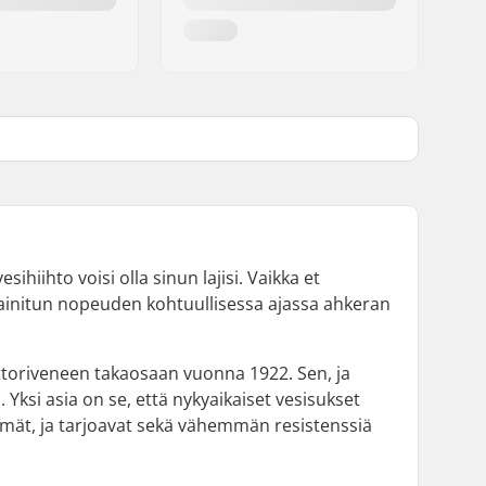
sihiihto voisi olla sinun lajisi. Vaikka et
ainitun nopeuden kohtuullisessa ajassa ahkeran
ttoriveneen takaosaan vuonna 1922. Sen, ja
 Yksi asia on se, että nykyaikaiset vesisukset
mmät, ja tarjoavat sekä vähemmän resistenssiä