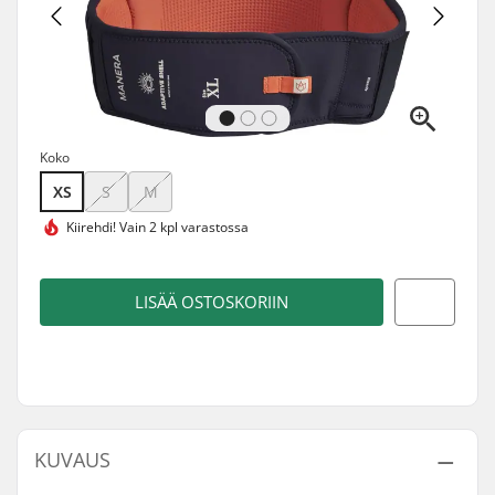
Koko
XS
S
M
Kiirehdi!
Vain 2 kpl varastossa
LISÄÄ OSTOSKORIIN
KUVAUS