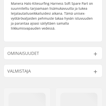
Manera Halo Kitesurfing Harness Soft Spare Part on
suunniteltu tarjoamaan lisämukavuutta ja tukea
leijalautailuseikkailuidesi aikana. Tämä unisex-
vyötärövaljaiden pehmuste takaa hyvän istuvuuden
ja parantaa ajoasi säilyttäen samalla
liikkumisvapauden vedessä.
OMINAISUUDET
Trapetsin Tyyppi:
Vyötärö
VALMISTAJA
Sukupuoli:
Unisex
Nimi:
F-ONE SAS
Jakeluosoite:
175 Route de la foire ZAC de
la Méditerranée
Postinumero:
34470
Paikkakunta::
Pérols