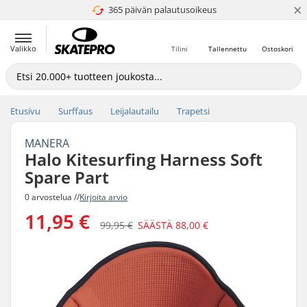
×
365 päivän palautusoikeus
4.8 / 5
Valikko
Tilini
Tallennettu
Ostoskori
Etusivu
Surffaus
Leijalautailu
Trapetsi
MANERA
Halo Kitesurfing Harness Soft
Spare Part
0 arvostelua //
Kirjoita arvio
11,95 €
99,95 €
SÄÄSTÄ
88,00 €