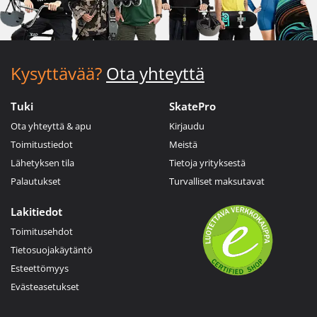
Kysyttävää?
Ota yhteyttä
Tuki
SkatePro
Ota yhteyttä & apu
Kirjaudu
Toimitustiedot
Meistä
Lähetyksen tila
Tietoja yrityksestä
Palautukset
Turvalliset maksutavat
Lakitiedot
Toimitusehdot
Tietosuojakäytäntö
Esteettömyys
Evästeasetukset