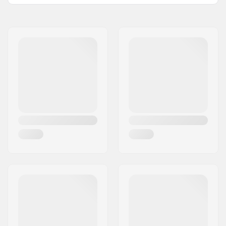
Leveys:
81vm (32")
Nimi:
Intersurf A/S
Voluumi (Litraa):
270 l
Jakeluosoite:
Formervej 2
Paksuus:
6'' (15.2cm)
Postinumero:
6800
Ominaisuudet:
Double Layer
,
Double
Paikkakunta::
Varde
Layer Rails
Maa:
Tanska
PSI Paine:
15 - 20 PSI
Käyttäjän Paino:
90kg - 135kg
Mukana tulevat
Laukku, Mela,
lisätarvikkeet:
Pumppu, Korjauskitti,
Evä/Evät, Quick Start-
Opas