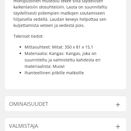
monipuolinen muotoilu tekee siitä täydellisen
kaikenlaisiin olosuhteisiin. Lauta on suunniteltu
täydellisesti pidempien matkojen soutamiseen
hiljaisella vedellä. Laudan keveys helpottaa sen
kuljettamista veteen ja vedestä pois.
Tekniset tiedot:
Mittasuhteet: Mitat: 350 x 81 x 15,1
Materiaalia: Kangas: Kangas, joka on
suunniteltu ja valmistettu kahdesta eri
materiaalista: Muovi
Ihanteellinen pitkille matkoille
OMINAISUUDET
SUP Aktiviteetti:
Touring, Yoga
VALMISTAJA
Pituus:
11'6" (350cm)