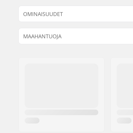
Malli
Tangon ko
OMINAISUUDET
Tangon leveys:
28" (71.1
MAAHANTUOJA
Stemin halkaisija:
22.2mm
Tangon malli:
Four-piec
Nimi:
Centrano ApS
Tangon materiaali:
Kromiterä
Jakeluosoite:
Omega 6
Postinumero:
8382
Paikkakunta::
Hinnerup
Maa:
Tanska