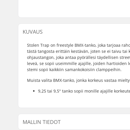
KUVAUS
Stolen Trap on freestyle BMX-tanko, joka tarjoaa raho
tästä tangosta erittäin kestävän, joten se ei taivu ta
ohjaustangon, joka antaa pyörällesi täydellisen stre
leveä, se sopii useimmille ajajille, joiden hartioide
stemi sopii kaikkiin samankokoisiin clamppeihin.
Muista valita BMX-tanko, jonka korkeus vastaa mielty
9,25 tai 9,5" tanko sopii monille ajajille korkeu
MALLIN TIEDOT