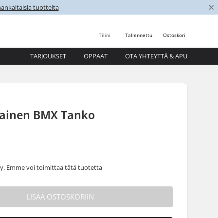
×
nkaltaisia tuotteita
Tilini
Tallennettu
Ostoskori
TARJOUKSET
OPPAAT
OTA YHTEYTTÄ & APU
sainen BMX Tanko
 Emme voi toimittaa tätä tuotetta
LISÄÄ OSTOSKORIIN