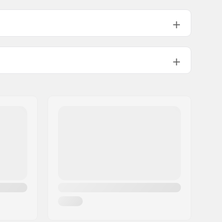
9.25" (23.5cm)
9.5" (24.1cm)
978g
2°
11°
Teräs