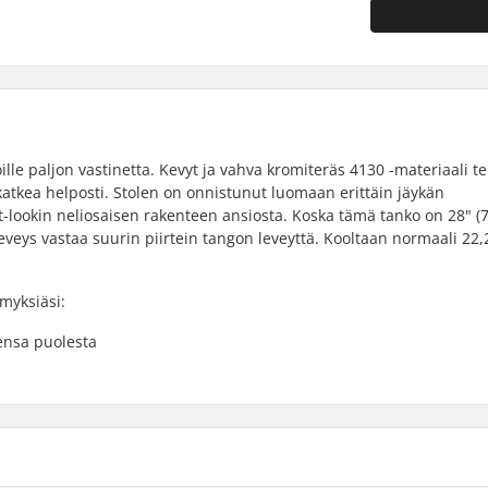
ille paljon vastinetta. Kevyt ja vahva kromiteräs 4130 -materiaali t
i katkea helposti. Stolen on onnistunut luomaan erittäin jäykän
et-lookin neliosaisen rakenteen ansiosta. Koska tämä tanko on 28" (
n leveys vastaa suurin piirtein tangon leveyttä. Kooltaan normaali 2
myksiäsi:
tensa puolesta