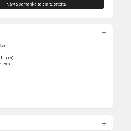
Näytä samankaltaisia tuotteita
ekee
71.1cm)
2,2 mm