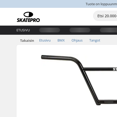
Tuote on loppuunmyyt
ETUSIVU
Etusivu
BMX
Ohjaus
Tangot
Takaisin