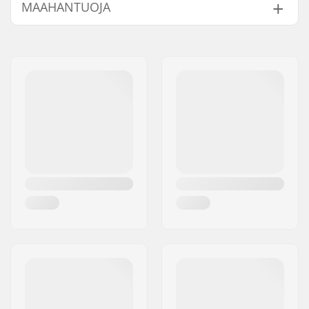
MAAHANTUOJA
Nimi:
Centrano ApS
Jakeluosoite:
Omega 6
Postinumero:
8382
Paikkakunta::
Hinnerup
Maa:
Tanska