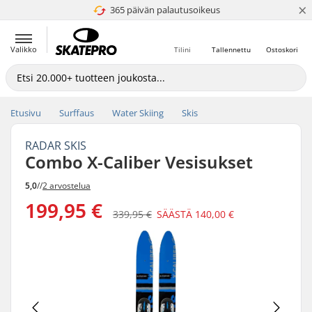
×
365 päivän palautusoikeus
4.8 / 5
Valikko
Tilini
Tallennettu
Ostoskori
Etusivu
Surffaus
Water Skiing
Skis
RADAR SKIS
Combo X-Caliber Vesisukset
5,0
//
2 arvostelua
199,95 €
339,95 €
SÄÄSTÄ
140,00 €