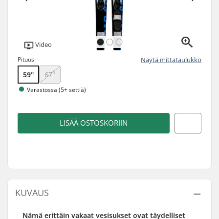
Video
Pituus
Näytä mittataulukko
59"
67"
Varastossa (5+ settiä)
LISÄÄ OSTOSKORIIN
KUVAUS
Nämä erittäin vakaat vesisukset ovat täydelliset