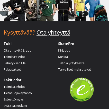
Kysyttävää?
Ota yhteyttä
Tuki
SkatePro
Ota yhteyttä & apu
Kirjaudu
Toimitustiedot
Meistä
Lähetyksen tila
Tietoja yrityksestä
Palautukset
Turvalliset maksutavat
Lakitiedot
Toimitusehdot
Tietosuojakäytäntö
Esteettömyys
Evästeasetukset