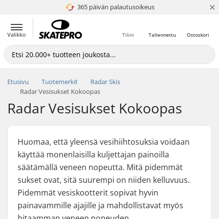
×
365 päivän palautusoikeus
4.8 / 5
Valikko
Tilini
Tallennettu
Ostoskori
Etusivu
Tuotemerkit
Radar Skis
Radar Vesisukset Kokoopas
Radar Vesisukset Kokoopas
Huomaa, että yleensä vesihiihtosuksia voidaan
käyttää monenlaisilla kuljettajan painoilla
säätämällä veneen nopeutta. Mitä pidemmät
sukset ovat, sitä suurempi on niiden kelluvuus.
Pidemmät vesiskootterit sopivat hyvin
painavammille ajajille ja mahdollistavat myös
hitaamman veneen nopeuden.