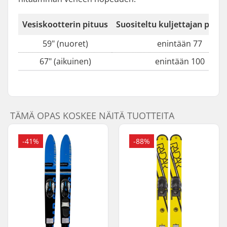
Vesiskootterin pituus
Suositeltu kuljettajan paino
59" (nuoret)
enintään 77
67" (aikuinen)
enintään 100
TÄMÄ OPAS KOSKEE NÄITÄ TUOTTEITA
-41%
-88%