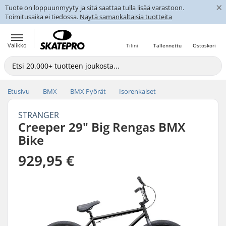
×
Tuote on loppuunmyyty ja sitä saattaa tulla lisää varastoon.
Toimitusaika ei tiedossa.
Näytä samankaltaisia tuotteita
Valikko
Tilini
Tallennettu
Ostoskori
Etusivu
BMX
BMX Pyörät
Isorenkaiset
STRANGER
Creeper 29" Big Rengas BMX
Bike
929,95 €