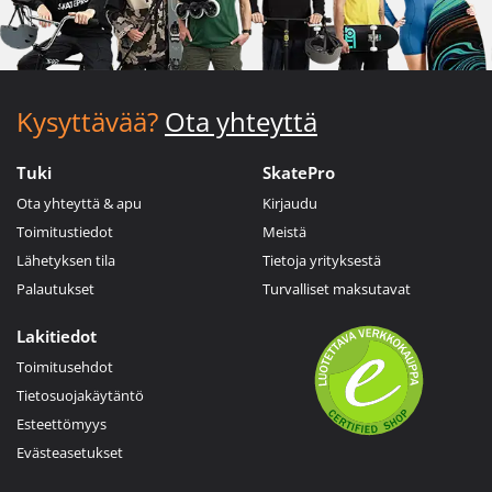
Kysyttävää?
Ota yhteyttä
Tuki
SkatePro
Ota yhteyttä & apu
Kirjaudu
Toimitustiedot
Meistä
Lähetyksen tila
Tietoja yrityksestä
Palautukset
Turvalliset maksutavat
Lakitiedot
Toimitusehdot
Tietosuojakäytäntö
Esteettömyys
Evästeasetukset