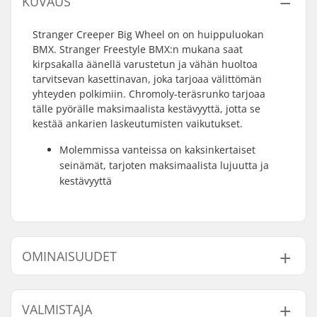
KUVAUS
Stranger Creeper Big Wheel on on huippuluokan
BMX. Stranger Freestyle BMX:n mukana saat
kirpsakalla äänellä varustetun ja vähän huoltoa
tarvitsevan kasettinavan, joka tarjoaa välittömän
yhteyden polkimiin. Chromoly-teräsrunko tarjoaa
tälle pyörälle maksimaalista kestävyyttä, jotta se
kestää ankarien laskeutumisten vaikutukset.
Molemmissa vanteissa on kaksinkertaiset
seinämät, tarjoten maksimaalista lujuutta ja
kestävyyttä
OMINAISUUDET
Renkaan halkaisija:
29"
VALMISTAJA
Tangon korkeus:
8" (20.3cm)