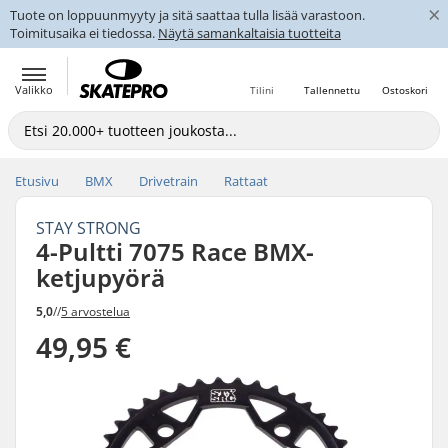
×
Tuote on loppuunmyyty ja sitä saattaa tulla lisää varastoon.
Toimitusaika ei tiedossa.
Näytä samankaltaisia tuotteita
Valikko
Tilini
Tallennettu
Ostoskori
Etusivu
BMX
Drivetrain
Rattaat
STAY STRONG
4-Pultti 7075 Race BMX-
ketjupyörä
5,0
//
5 arvostelua
49,95 €