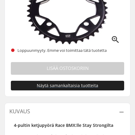
Loppuunmyyty. Emme voi toimittaa tätä tuotetta
LISÄÄ OSTOSKORIIN
Näytä samankaltaisia tuotteita
KUVAUS
4-pultin ketjupyörä Race BMX:lle Stay Strongilta