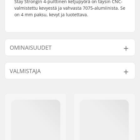
Stay Strongin 4-pulttinen ketjupyörä on täysin CNC-
valmistettu kevyestä ja vahvasta 7075-alumiinista. Se
on 4 mm paksu, kevyt ja luotettava.
OMINAISUUDET
BMX-tyyppi:
Race BMX
VALMISTAJA
Hammaspyörän
4-pulttinen
asennus:
Nimi:
TRAFFIC GmbH
Paino:
78g
Jakeluosoite:
Richard-Byrd-Str.12
Sprocket guard:
No
Postinumero:
50829
Paikkakunta::
Köln
Maa:
Saksa