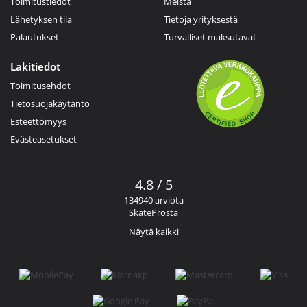
Toimitustiedot
Meistä
Lähetyksen tila
Tietoja yrityksestä
Palautukset
Turvalliset maksutavat
Lakitiedot
Toimitusehdot
Tietosuojakäytäntö
Esteettömyys
Evästeasetukset
4.8 / 5
134940 arviota
SkateProsta
Näytä kaikki