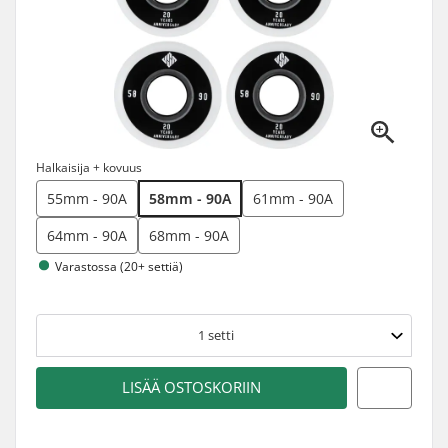
Halkaisija + kovuus
55mm - 90A
58mm - 90A
61mm - 90A
64mm - 90A
68mm - 90A
Varastossa (20+ settiä)
1
setti
LISÄÄ OSTOSKORIIN