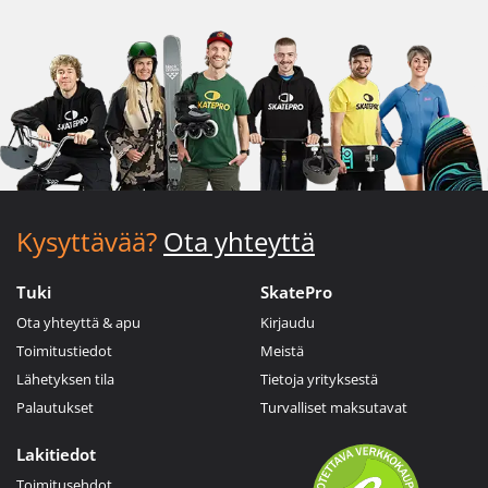
Kysyttävää?
Ota yhteyttä
Tuki
SkatePro
Ota yhteyttä & apu
Kirjaudu
Toimitustiedot
Meistä
Lähetyksen tila
Tietoja yrityksestä
Palautukset
Turvalliset maksutavat
Lakitiedot
Toimitusehdot