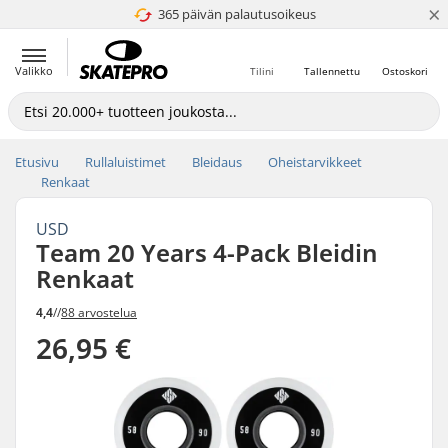
×
365 päivän palautusoikeus
4.8 / 5
Valikko
Tilini
Tallennettu
Ostoskori
Etusivu
Rullaluistimet
Bleidaus
Oheistarvikkeet
Renkaat
USD
Team 20 Years 4-Pack Bleidin
Renkaat
4,4
//
88 arvostelua
26,95 €