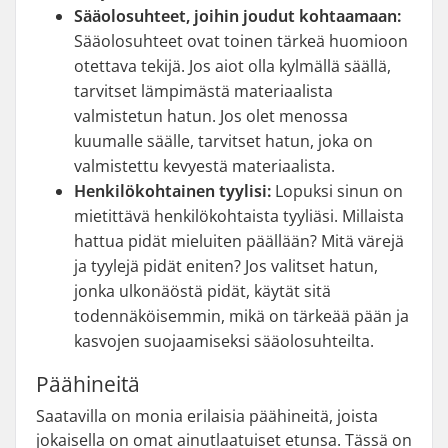
Sääolosuhteet, joihin joudut kohtaamaan:
Sääolosuhteet ovat toinen tärkeä huomioon
otettava tekijä. Jos aiot olla kylmällä säällä,
tarvitset lämpimästä materiaalista
valmistetun hatun. Jos olet menossa
kuumalle säälle, tarvitset hatun, joka on
valmistettu kevyestä materiaalista.
Henkilökohtainen tyylisi:
Lopuksi sinun on
mietittävä henkilökohtaista tyyliäsi. Millaista
hattua pidät mieluiten päällään? Mitä värejä
ja tyylejä pidät eniten? Jos valitset hatun,
jonka ulkonäöstä pidät, käytät sitä
todennäköisemmin, mikä on tärkeää pään ja
kasvojen suojaamiseksi sääolosuhteilta.
Päähineitä
Saatavilla on monia erilaisia päähineitä, joista
jokaisella on omat ainutlaatuiset etunsa. Tässä on