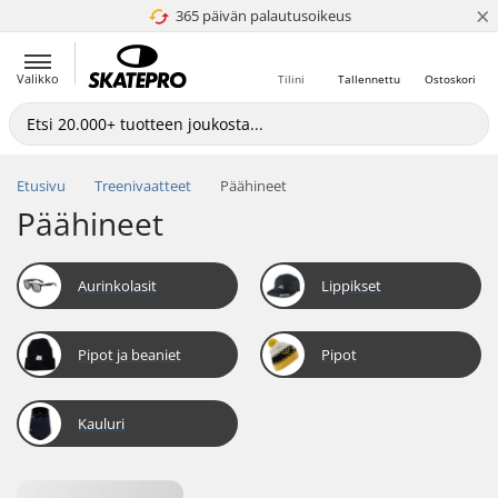
×
365 päivän palautusoikeus
4.8 / 5
Valikko
Tilini
Tallennettu
Ostoskori
Etusivu
Treenivaatteet
Päähineet
Päähineet
Aurinkolasit
Lippikset
Pipot ja beaniet
Pipot
Kauluri