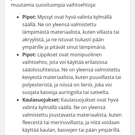
muutamia suosituimpia vaihtoehtoja:
Pipot:
Myssyt ovat hyvä valinta kylmällä
säällä. Ne on yleensä valmistettu
lämpimästä materiaalista, kuten villasta tai
akryylistä, ja ne istuvat tiukasti pään
ympärille ja pitävät sinut lämpimänä.
Pipot:
Lippikset ovat monipuolinen
vaihtoehto, jota voi käyttää erilaisissa
sääolosuhteissa. Ne on yleensä valmistettu
kevyestä materiaalista, kuten puuvillasta tai
polyesteristä, ja niissä on lieriö, joka voi
suojata kasvoja auringolta tai sateelta.
Kaulasuojukset:
Kaulasuojukset ovat hyvä
valinta kylmällä säällä. Ne on yleensä
valmistettu joustavasta materiaalista, kuten
fleecestä tai merinovillasta, ja niitä voidaan
käyttää kaulan, kasvojen tai pään ympärillä.