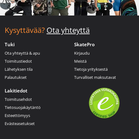
Kysyttävää?
Ota yhteyttä
Tuki
SkatePro
Ota yhteyttä & apu
Kirjaudu
Toimitustiedot
Meistä
Lähetyksen tila
Tietoja yrityksestä
Palautukset
Turvalliset maksutavat
Lakitiedot
Toimitusehdot
Tietosuojakäytäntö
Esteettömyys
Evästeasetukset