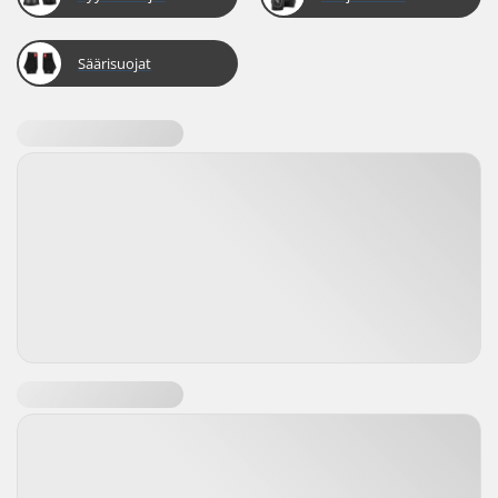
Säärisuojat