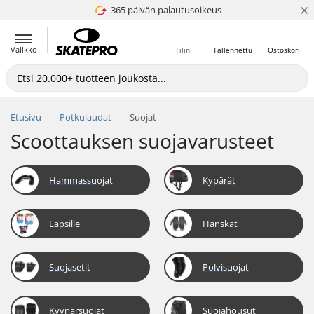
×
365 päivän palautusoikeus
4.8 / 5
Valikko
Tilini
Tallennettu
Ostoskori
Etusivu
Potkulaudat
Suojat
Scoottauksen suojavarusteet
Hammassuojat
Kypärät
Lapsille
Hanskat
Suojasetit
Polvisuojat
Kyynärsuojat
Suojahousut