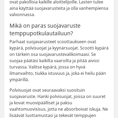
ovat pakollisia kaikille aloittelijoille. Lasten tulee
aina käyttää suojavarusteita ja olla vanhempiensa
valvonnassa.
Mikä on paras suojavaruste
temppupotkulautailuun?
Parhaat suojavarusteet scoottaukseen ovat
kypärä, polvisuojat ja kyynärsuojat. Scootti kypärä
on tärkein osa suojavarustevalikoimaasi. Se
suojaa päätäsi kaikilta vaaroilta ja pitää aivosi
turvassa. Valitse kypärä, jossa on hyvä
ilmanvaihto, tiukka istuvuus ja, joka ei heilu pään
ympärillä.
Polvisuojat ovat seuraavaksi suosituin
suojavaruste. Hanki polvisuojat, joissa on suuret
ja kovat muovipäälliset ja paksu
vaahtomuovisisus, jotta ne absorboivat iskuja. Ne
lisäävät luottamustasi ja tekevät temppujen