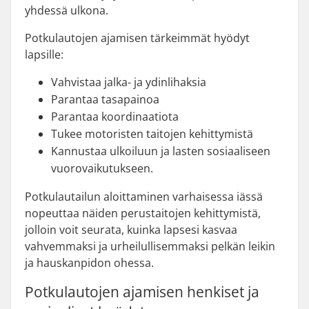
yhdessä ulkona.
Potkulautojen ajamisen tärkeimmät hyödyt
lapsille:
Vahvistaa jalka- ja ydinlihaksia
Parantaa tasapainoa
Parantaa koordinaatiota
Tukee motoristen taitojen kehittymistä
Kannustaa ulkoiluun ja lasten sosiaaliseen
vuorovaikutukseen.
Potkulautailun aloittaminen varhaisessa iässä
nopeuttaa näiden perustaitojen kehittymistä,
jolloin voit seurata, kuinka lapsesi kasvaa
vahvemmaksi ja urheilullisemmaksi pelkän leikin
ja hauskanpidon ohessa.
Potkulautojen ajamisen henkiset ja