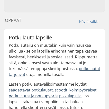
OPPAAT
Näytä kaikki
Potkulauta lapsille
Potkulautailu on muutakin kuin vain hauskaa
ulkoilua - se on lapsille erinomainen tapa kasvaa
fyysisesti, henkisesti ja sosiaalisesti. Riippumatta
siitä, onko lapsesi vasta aloittamassa tai jo
tekemässä temppuja skeittipuistossa,
potkulautat
tarjoavat
etuja monella tasolla.
Lasten potkulautavalikoimastamme löydät
säädettävät potkulautat, scootit, kolmipyöräiset
potkulautat ja potkupyörät
pikkulapsille
. Jos
lapsesi rakastaa trampoliineja tai haluaa
harjoitella skootteria sisätiloissa, tutustu