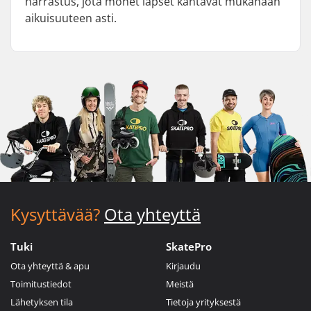
harrastus, jota monet lapset kantavat mukanaan
aikuisuuteen asti.
Kysyttävää?
Ota yhteyttä
Tuki
SkatePro
Ota yhteyttä & apu
Kirjaudu
Toimitustiedot
Meistä
Lähetyksen tila
Tietoja yrityksestä