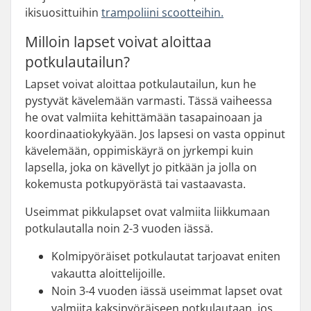
ikisuosittuihin
trampoliini scootteihin.
Milloin lapset voivat aloittaa
potkulautailun?
Lapset voivat aloittaa potkulautailun, kun he
pystyvät kävelemään varmasti. Tässä vaiheessa
he ovat valmiita kehittämään tasapainoaan ja
koordinaatiokykyään. Jos lapsesi on vasta oppinut
kävelemään, oppimiskäyrä on jyrkempi kuin
lapsella, joka on kävellyt jo pitkään ja jolla on
kokemusta potkupyörästä tai vastaavasta.
Useimmat pikkulapset ovat valmiita liikkumaan
potkulautalla noin 2-3 vuoden iässä.
Kolmipyöräiset potkulautat tarjoavat eniten
vakautta aloittelijoille.
Noin 3-4 vuoden iässä useimmat lapset ovat
valmiita kaksipyöräiseen potkulautaan, jos