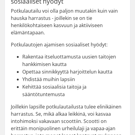
sosiaaliset hyödyt
Potkulautailu voi olla paljon muutakin kuin vain
hauska harrastus - joillekin se on tie
henkilökohtaiseen kasvuun ja aktiiviseen
elämäntapaan.
Potkulautojen ajamisen sosiaaliset hyödyt:
Rakentaa itseluottamusta uusien taitojen
hankkimisen kautta
Opettaa sinnikkyyttä harjoittelun kautta
Yhdistää muihin lapsiin
Kehittää sosiaalisia taitoja ja
sääntötuntemusta
Joillekin lapsille potkulautailusta tulee elinikäinen
harrastus. Se, mikä alkaa leikkinä, voi kasvaa
intohimoksi vakavaan scoottiin. Scootti on
erittäin monipuolinen urheilulaji ja vapaa-ajan