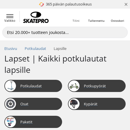
×
365 päivän palautusoikeus
4.8 / 5
Valikko
Tilini
Tallennettu
Ostoskori
Etusivu
Potkulaudat
Lapsille
Lapset | Kaikki potkulautat
lapsille
Potkulaudat
Potkupyörät
Osat
Kypärät
Paketit