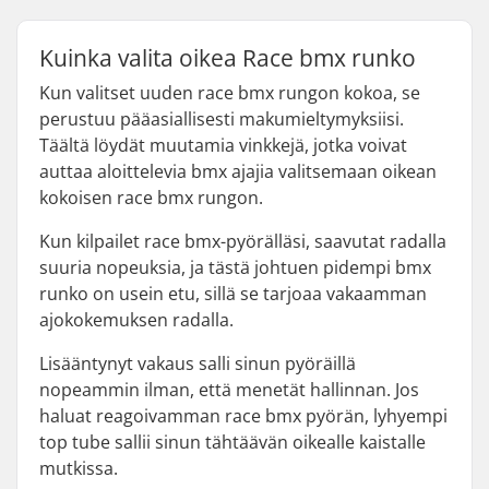
Kuinka valita oikea Race bmx runko
Kun valitset uuden race bmx rungon kokoa, se
perustuu pääasiallisesti makumieltymyksiisi.
Täältä löydät muutamia vinkkejä, jotka voivat
auttaa aloittelevia bmx ajajia valitsemaan oikean
kokoisen race bmx rungon.
Kun kilpailet race bmx-pyörälläsi, saavutat radalla
suuria nopeuksia, ja tästä johtuen pidempi bmx
runko on usein etu, sillä se tarjoaa vakaamman
ajokokemuksen radalla.
Lisääntynyt vakaus salli sinun pyöräillä
nopeammin ilman, että menetät hallinnan. Jos
haluat reagoivamman race bmx pyörän, lyhyempi
top tube sallii sinun tähtäävän oikealle kaistalle
mutkissa.