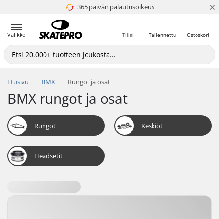
×
365 päivän palautusoikeus
4.8 / 5
Valikko
Tilini
Tallennettu
Ostoskori
Etusivu
BMX
Rungot ja osat
BMX rungot ja osat
Rungot
Keskiöt
Headsetit