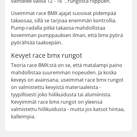
vaihtelee välillä 12 - 16 ", rungosta riippuen.
Useimmat race BMX ajajat suosivat pidempää
takaosaa, sillä se tarjoaa enemmän kontrollia.
Pump-radalla pitkä takaosa mahdollistaa
kovemman pumppauksen ilman, että bmx pyörä
pyörähtää taaksepäin.
Kevyet race bmx rungot
Teoria race BMX:stä on se, että matalampi paino
mahdollistaa suuremman nopeuden. Ja koska
keveys on avainsana, useimmat race bmx rungot
on valmistettu kevyistä materiaaleista -
tyypillisesti joko hiilikuidusta tai alumiinista.
Kevyimmät race bmx rungot on yleensä
valmistettu hiilikuidusta - mutta jos katsot hintaa,
kalleimpia.