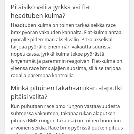
Pitäisikö valita jyrkkä vai flat
headtuben kulma?
Headtuben kulma on toinen tärkeä seikka race
bmx pyörän vakauden kannalta. Flat-kulma antaa
pyörälle pidemmän akselivälin. Pitkä akseliväli
tarjoaa pyörälle enemmän vakautta suurissa
nopeuksissa. Jyrkkä kulma tekee pyörästä
lyhyemmät ja paremmin reagoivan. Flat-kulma on
yleensä race bmx ajajien suosima, sillä se tarjoaa
radalla parempaa kontrollia.
Minkä pituinen takahaarukan alaputki
pitäisi valita?
Kun puhutaan race bmx rungon vastaavuudesta
suhteessa vakauteen, takahaarukan alaputken
pituus (BMX rungon takaosa) on toinen huomion
arvoinen seikka. Race bmx pyörissä putken pituus