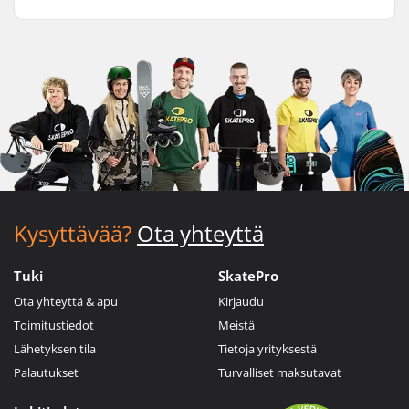
Kysyttävää?
Ota yhteyttä
Tuki
SkatePro
Ota yhteyttä & apu
Kirjaudu
Toimitustiedot
Meistä
Lähetyksen tila
Tietoja yrityksestä
Palautukset
Turvalliset maksutavat