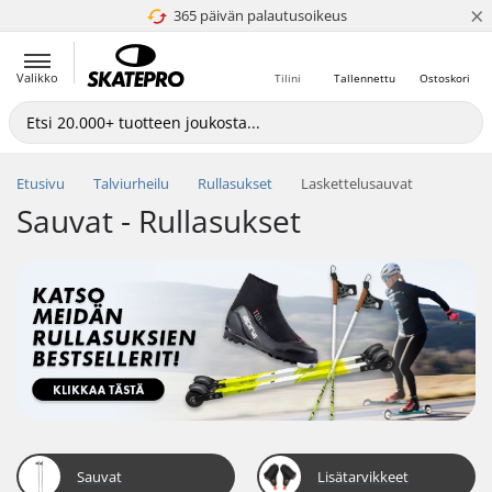
×
365 päivän palautusoikeus
4.8 / 5
Valikko
Tilini
Tallennettu
Ostoskori
Etusivu
Talviurheilu
Rullasukset
Laskettelusauvat
Sauvat - Rullasukset
Sauvat
Lisätarvikkeet