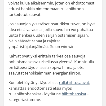
voivat kulua aikaisemmin, joten on ehdottomasti
eduksi hankkia nimenomaan rullahiihtoon
tarkoitetut sauvat.
Jos sauvojen yksittäiset osat rikkoutuvat, on hyvä
idea etsiä varaosia, joilla sauvoihin voi puhaltaa
uutta henkeä uuden sarjan ostamisen sijaan.
Näin säästät rahaa ja rajoitat
ympäristöjalanjälkeäsi. Se on win-win!
Kahvat ovat yksi erittäin tärkeä osa sauvoja
pohjoismaisessa urheilussa yleensä. Kun sinulla
on käteesi täydellisesti sopiva hihna ja ote,
saavutat tehokkaimman energiansiirron.
Kun olet löytänyt täydelliset
rullahiihtosauvat
,
kannattaa ehdottomasti etsiä myös
rullahiihtohanskat - löydät ne
hiihtohanskat
-
kategoriastamme.