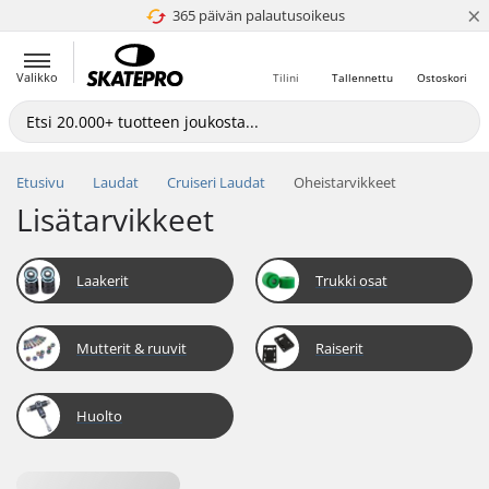
×
365 päivän palautusoikeus
4.8 / 5
Valikko
Tilini
Tallennettu
Ostoskori
Etusivu
Laudat
Cruiseri Laudat
Oheistarvikkeet
Lisätarvikkeet
Laakerit
Trukki osat
Mutterit & ruuvit
Raiserit
Huolto