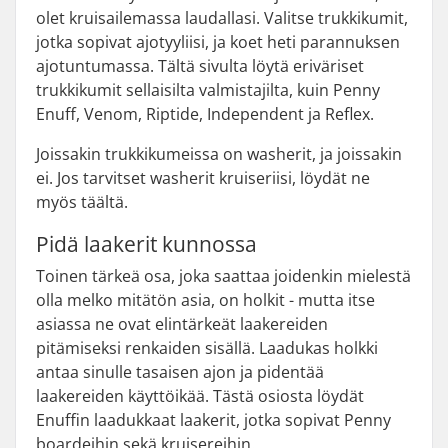
olet kruisailemassa laudallasi. Valitse trukkikumit,
jotka sopivat ajotyyliisi, ja koet heti parannuksen
ajotuntumassa. Tältä sivulta löytä eriväriset
trukkikumit sellaisilta valmistajilta, kuin Penny
Enuff, Venom, Riptide, Independent ja Reflex.
Joissakin trukkikumeissa on washerit, ja joissakin
ei. Jos tarvitset washerit kruiseriisi, löydät ne
myös täältä.
Pidä laakerit kunnossa
Toinen tärkeä osa, joka saattaa joidenkin mielestä
olla melko mitätön asia, on holkit - mutta itse
asiassa ne ovat elintärkeät laakereiden
pitämiseksi renkaiden sisällä. Laadukas holkki
antaa sinulle tasaisen ajon ja pidentää
laakereiden käyttöikää. Tästä osiosta löydät
Enuffin laadukkaat laakerit, jotka sopivat Penny
boardeihin sekä kruisereihin.