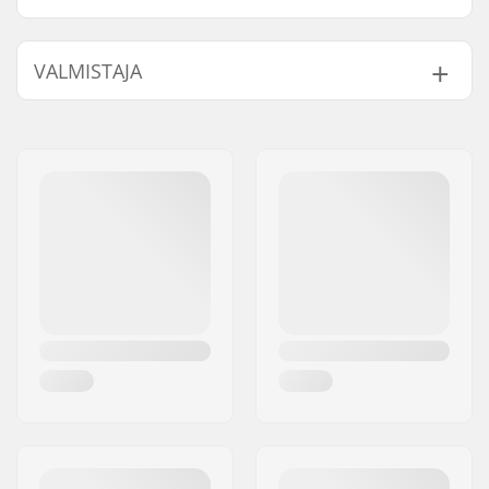
VALMISTAJA
Nimi:
SkatePro
Jakeluosoite:
Omega 6
Postinumero:
8382
Paikkakunta::
Hinnerup
Maa:
Tanska