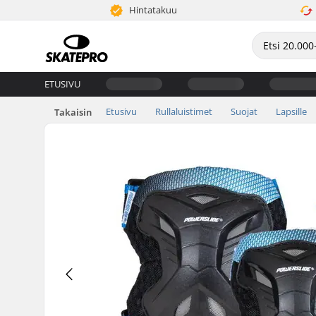
Hintatakuu
ETUSIVU
Etusivu
Rullaluistimet
Suojat
Lapsille
Takaisin