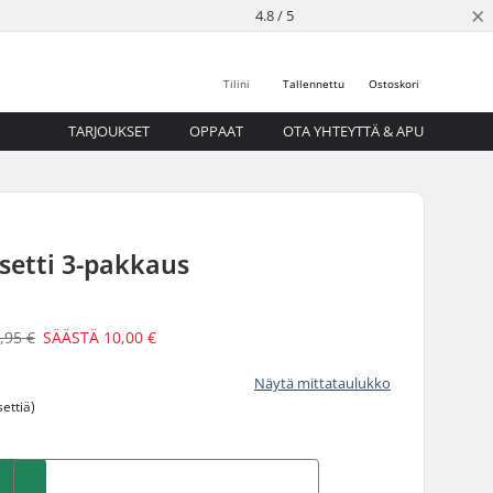
×
4.8 / 5
Tilini
Tallennettu
Ostoskori
TARJOUKSET
OPPAAT
OTA YHTEYTTÄ & APU
setti 3-pakkaus
,95 €
SÄÄSTÄ
10,00 €
Näytä mittataulukko
ettiä)