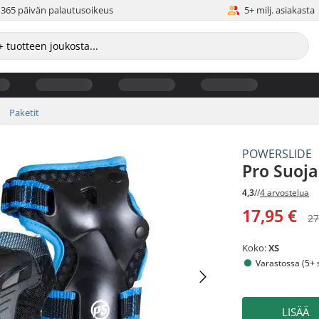
365 päivän palautusoikeus
5+ milj. asiakasta
Paketit
POWERSLIDE
Pro Suoja
4,3
//
4 arvostelua
17,95 €
27
Koko:
XS
Varastossa (5+ s
LISÄÄ