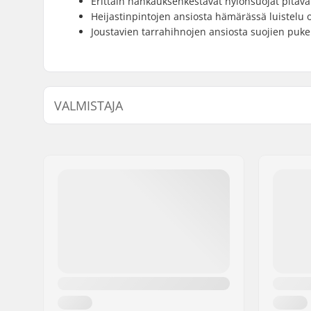
Erittäin hankauksenkestävät nylonsuojat pitävät
Heijastinpintojen ansiosta hämärässä luistelu 
Joustavien tarrahihnojen ansiosta suojien pu
VALMISTAJA
Nimi:
Powerslide Sport
Jakeluosoite:
Esbachgraben 1
Postinumero:
95463
Paikkakunta::
Bindlach
Maa:
Saksa