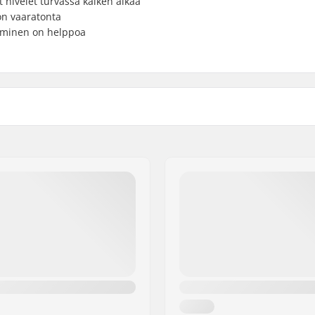
 nivelet turvassa kaiken aikaa
on vaaratonta
keminen on helppoa
artikelvertriebs GmbH