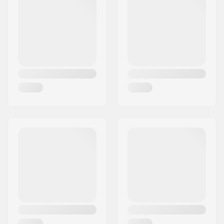
Postinumero:
95463
Paikkakunta::
Bindlach
Maa:
Saksa