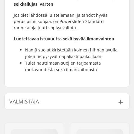
seikkailujasi varten
Jos olet lähdössä luistelemaan, ja tahdot hyvää
perustason suojaa, on Powersliden Standard
rannesuoja juuri sopiva valinta.
Luotettavaa istuvuutta sekä hyvää ilmanvaihtoa
Nämä suojat kiristetään kolmen hihnan avulla,
joten ne pysyvät napakasti paikoillaan
Tulet nauttimaan suojien tarjoamasta
mukavuudesta sekä ilmanvaihdosta
VALMISTAJA
Nimi:
Powerslide
Sportartikelvertriebs GmbH
Jakeluosoite:
Esbachgraben 1