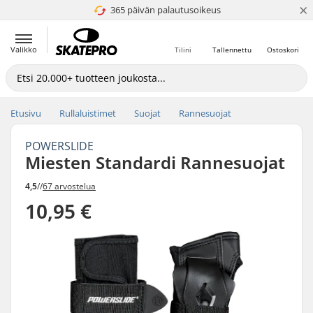
×
365 päivän palautusoikeus
4.8 / 5
Valikko
Tilini
Tallennettu
Ostoskori
Etusivu
Rullaluistimet
Suojat
Rannesuojat
POWERSLIDE
Miesten Standardi Rannesuojat
4,5
//
67 arvostelua
10,95 €