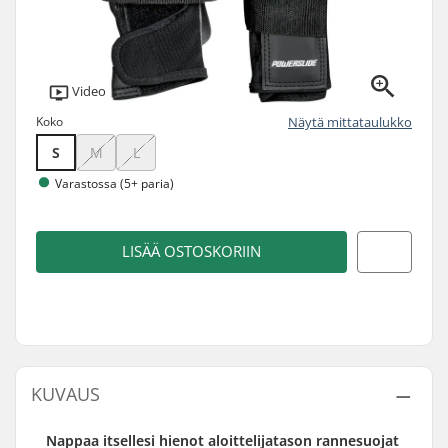
Video
Koko
Näytä mittataulukko
S
M
L
Varastossa (5+ paria)
LISÄÄ OSTOSKORIIN
KUVAUS
Nappaa itsellesi hienot aloittelijatason rannesuojat