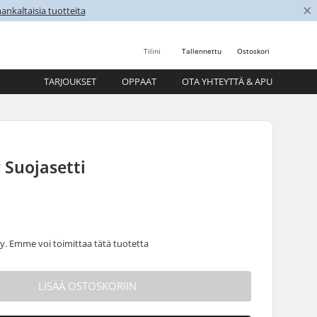
×
nkaltaisia tuotteita
Tilini
Tallennettu
Ostoskori
TARJOUKSET
OPPAAT
OTA YHTEYTTÄ & APU
 Suojasetti
 Emme voi toimittaa tätä tuotetta
LISÄÄ OSTOSKORIIN