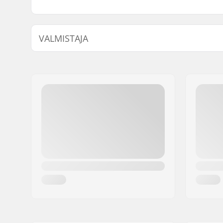
VALMISTAJA
Nimi:
Powerslide Sport
Jakeluosoite:
Esbachgraben 1
Postinumero:
95463
Paikkakunta::
Bindlach
Maa:
Saksa