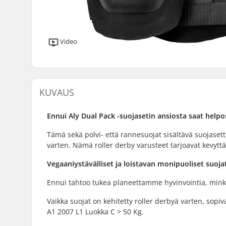
Video
KUVAUS
Ennui Aly Dual Pack -suojasetin ansiosta saat helpost
Tämä sekä polvi- että rannesuojat sisältävä suojase
varten. Nämä roller derby varusteet tarjoavat kevytt
Vegaaniystävälliset ja loistavan monipuoliset suoja
Ennui tahtoo tukea planeettamme hyvinvointia, minkä
Vaikka suojat on kehitetty roller derbyä varten, sop
A1 2007 L1 Luokka C > 50 Kg.