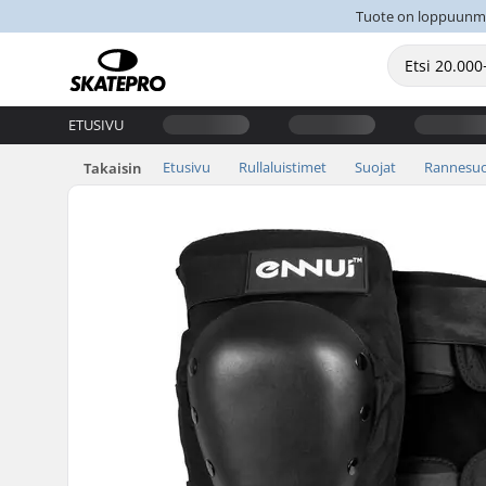
Tuote on loppuunmyyt
ETUSIVU
Etusivu
Rullaluistimet
Suojat
Rannesuo
Takaisin