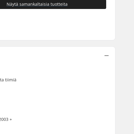
Näytä samankaltaisia tuotteita
ta tiimiä
2003 +