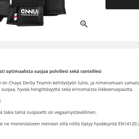
i optimaalista suojaa polvillesi sekä ranteillesi
tti on Chaya Derby Teamin kehitystyön tulos, ja nimenomaan samais
ä suojaa, hyvää hengittävyyttä sekä erinomaista liikkeenvapautta.
t
 takia tämä suojasetti on vegaaniystävällinen.
ivat ne monenlaiseen menoon sillä niiltä löytyy hyväksyntä EN14120: