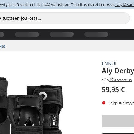
y ja sitä saattaa tulla lisää varastoon. Toimitusaika ei tiedossa.
Näytä sama
jat
ENNUI
Aly Derby
4,1
//
10 arvostelua
59,95 €
Loppuunmyyty.