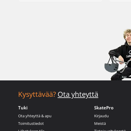
Kysyttävää?
Ota yhteyttä
Tuki
SkatePro
Ota yhteyttä & apu
Kirjaudu
Toimitustiedot
Meistä
Lähetyksen tila
Tietoja yrityksestä