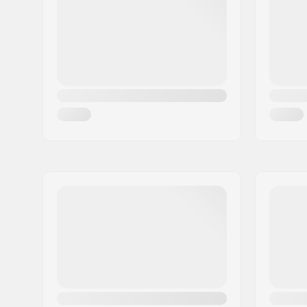
Paikkakunta::
Hinnerup
Maa:
Tanska