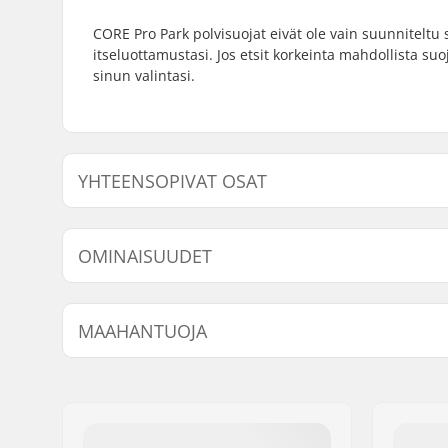
CORE Pro Park polvisuojat eivät ole vain suunnitelt
itseluottamustasi. Jos etsit korkeinta mahdollista suo
sinun valintasi.
YHTEENSOPIVAT OSAT
Etsi yhteensopivia tuotteita CORE Pro Park Polvisuoja
OMINAISUUDET
Tyyli:
Removabl
MAAHANTUOJA
foam
Nimi:
Centrano ApS
Jakeluosoite:
Omega 6
Postinumero:
8382