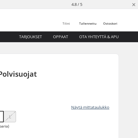
×
4.8 / 5
Tilini
Tallennettu
Ostoskori
TARJOUKSET
OPPAAT
OTA YHTEYTTÄ & APU
Polvisuojat
Näytä mittataulukko
L
paria)