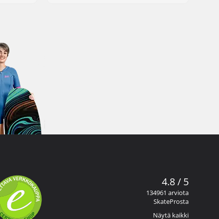
4.8 / 5
134961 arviota
SkateProsta
Näytä kaikki