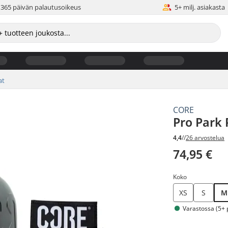
365 päivän palautusoikeus
5+ milj. asiakasta
at
CORE
Pro Park 
4,4
//
26 arvostelua
74,95 €
Koko
XS
S
M
Varastossa (5+ 