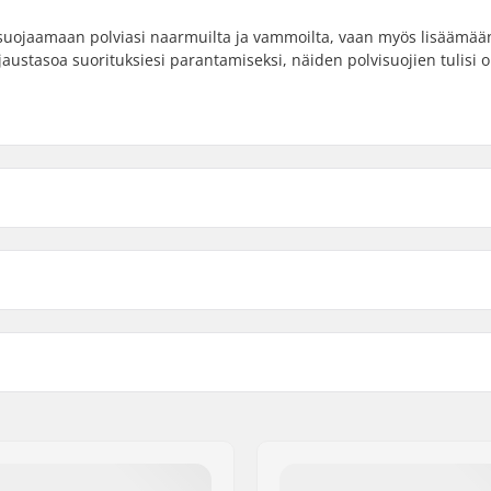
u suojaamaan polviasi naarmuilta ja vammoilta, vaan myös lisäämää
jaustasoa suorituksiesi parantamiseksi, näiden polvisuojien tulisi o
t:
Yhteensopivat osat
e knee cap, Removable