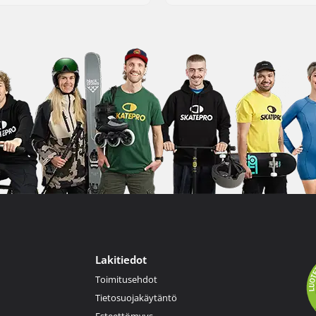
Lakitiedot
Toimitusehdot
Tietosuojakäytäntö
Esteettömyys