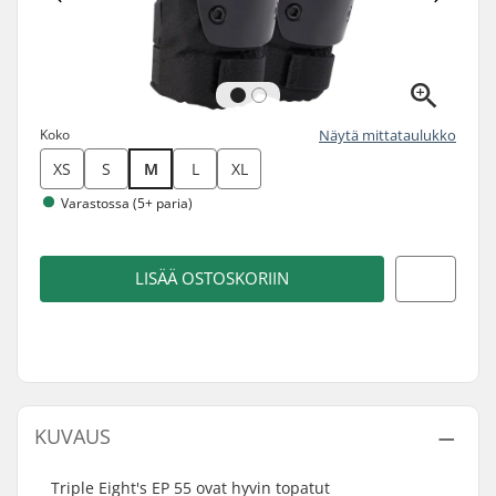
Koko
Näytä mittataulukko
XS
S
M
L
XL
Varastossa (5+ paria)
LISÄÄ OSTOSKORIIN
KUVAUS
Triple Eight's EP 55 ovat hyvin topatut