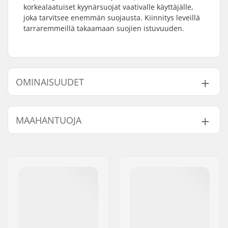
korkealaatuiset kyynärsuojat vaativalle käyttäjälle,
joka tarvitsee enemmän suojausta. Kiinnitys leveillä
tarraremmeillä takaamaan suojien istuvuuden.
OMINAISUUDET
Vaahto:
EVA-
MAAHANTUOJA
muistivaahtomuovi
Peitteet:
Kovakantinen
Nimi:
Centrano ApS
Materiaalit:
Lycra
Jakeluosoite:
Omega 6
Kiinnitys:
Kaksoistarrahihnat,
Postinumero:
8382
Compression Sleeve
Paikkakunta::
Hinnerup
Maa:
Tanska