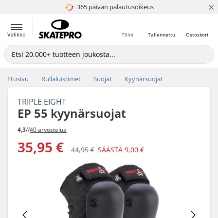
×
365 päivän palautusoikeus
4.8 / 5
Valikko
Tilini
Tallennettu
Ostoskori
Etusivu
Rullaluistimet
Suojat
Kyynärsuojat
TRIPLE EIGHT
EP 55 kyynärsuojat
4,3
//
40 arvostelua
35,95 €
44,95 €
SÄÄSTÄ
9,00 €