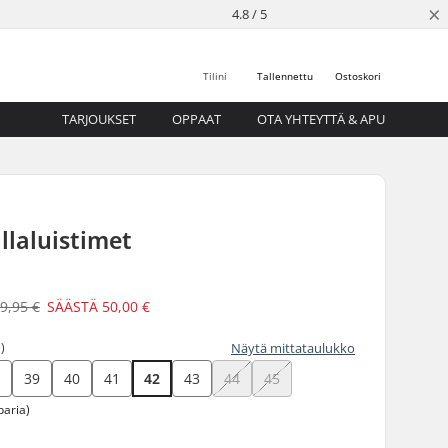
×
4.8 / 5
Tilini
Tallennettu
Ostoskori
TARJOUKSET
OPPAAT
OTA YHTEYTTÄ & APU
ullaluistimet
9,95 €
SÄÄSTÄ
50,00 €
)
Näytä mittataulukko
8
39
40
41
42
43
44
45
paria)