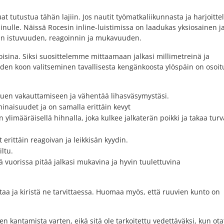
at tutustua tähän lajiin. Jos nautit työmatkaliikunnasta ja harjoitte
sinulle. Näissä Rocesin inline-luistimissa on laadukas yksiosainen j
än istuvuuden, reagoinnin ja mukavuuden.
koisina. Siksi suosittelemme mittaamaan jalkasi millimetreinä ja
n koon valitseminen tavallisesta kengänkoosta ylöspäin on osoit
uen vakauttamiseen ja vähentää lihasväsymystäsi.
minaisuudet ja on samalla erittäin kevyt
ylimääräisellä hihnalla, joka kulkee jalkaterän poikki ja takaa turv
erittäin reagoivan ja leikkisän kyydin.
ltu.
vuorissa pitää jalkasi mukavina ja hyvin tuulettuvina
aa ja kiristä ne tarvittaessa. Huomaa myös, että ruuvien kunto on
 kantamista varten, eikä sitä ole tarkoitettu vedettäväksi, kun ota