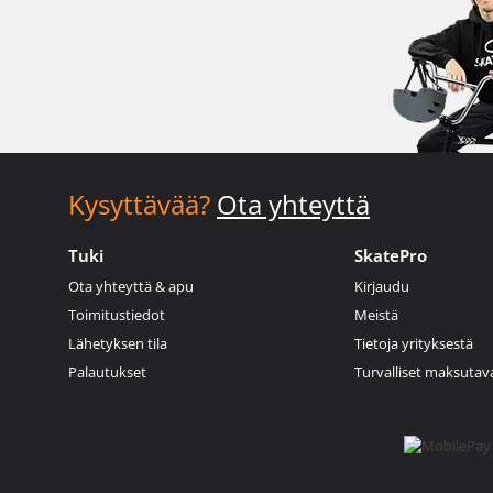
Kysyttävää?
Ota yhteyttä
Tuki
SkatePro
Ota yhteyttä & apu
Kirjaudu
Toimitustiedot
Meistä
Lähetyksen tila
Tietoja yrityksestä
Palautukset
Turvalliset maksutav