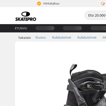
Hintatakuu
ETUSIVU
Etusivu
Rullaluistimet
Rullaluistimet
Mi
Takaisin