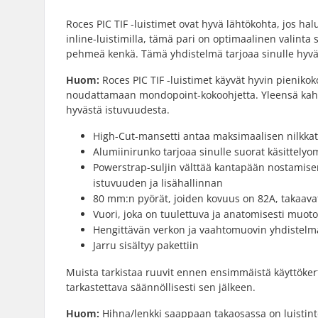
Roces PIC TIF -luistimet ovat hyvä lähtökohta, jos halu
inline-luistimilla, tämä pari on optimaalinen valinta 
pehmeä kenkä. Tämä yhdistelmä tarjoaa sinulle hyv
Huom:
Roces PIC TIF -luistimet käyvät hyvin pieniko
noudattamaan mondopoint-kokoohjetta. Yleensä kahde
hyvästä istuvuudesta.
High-Cut-mansetti antaa maksimaalisen nilkkat
Alumiinirunko tarjoaa sinulle suorat käsittelyo
Powerstrap-suljin välttää kantapään nostamisen 
istuvuuden ja lisähallinnan
80 mm:n pyörät, joiden kovuus on 82A, takaavat 
Vuori, joka on tuulettuva ja anatomisesti muotoi
Hengittävän verkon ja vaahtomuovin yhdistelmä 
Jarru sisältyy pakettiin
Muista tarkistaa ruuvit ennen ensimmäistä käyttökert
tarkastettava säännöllisesti sen jälkeen.
Huom:
Hihna/lenkki saappaan takaosassa on luistinten