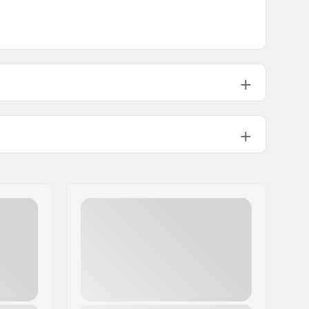
Flat setup
28mm
80mm
Muovi, Lasikuitu
Hengittävä materiaali, Vaahtomuovi
Korkea lateraalituki,
Integroitu
kantolenkki
Riveted
Kyllä
Kuntoiluun ja vapaa-aikaan