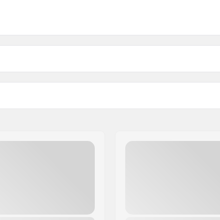
Kiskotyyppi:
Akselin pituus:
en, Pehmeä
Max. renkaan halkaisija:
Kengän materiaali:
ngittävä, Anatomisesti
Sisäkengän materiaali:
Nilkkatuki:
owerstrap, Memory solki
Kiinnitysväli:
Jarru:
Suositellaan: