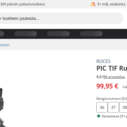
365 päivän palautusoikeus
5+ milj. asiakasta
esten
ROCES
PIC TIF R
4,2
//
86 arvostelua
99,95 €
14
Kengännumero (EU
36
37
3
Varastossa (5+ 