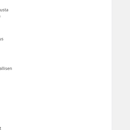
lusta
a
us
allisen
t