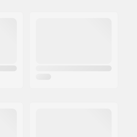
Memory foam
Integroitu kantolenkki
Sisältyy (valinnainen)
100 kg
Kuntoiluun ja vapaa-aikaan