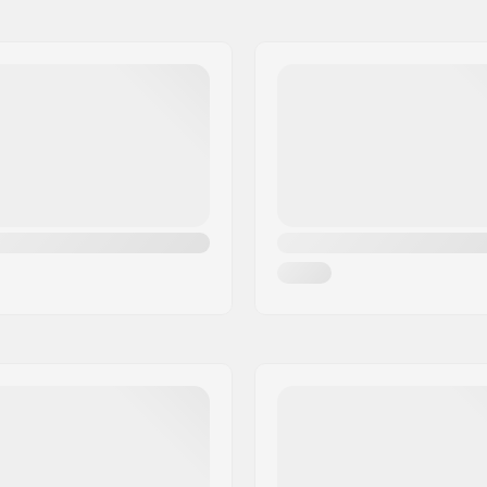
ngittävä, Anatomisesti
Sisäkengän materiaali:
, Kaksikerroksinen
Nilkkatuki:
ranauha, Kirisitys
Jarru:
ierteellisellä nupilla
Ajajan max. paino:
Suositellaan: