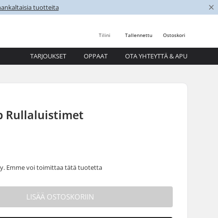
×
nkaltaisia tuotteita
Tilini
Tallennettu
Ostoskori
TARJOUKSET
OPPAAT
OTA YHTEYTTÄ & APU
 Rullaluistimet
 Emme voi toimittaa tätä tuotetta
LISÄÄ OSTOSKORIIN