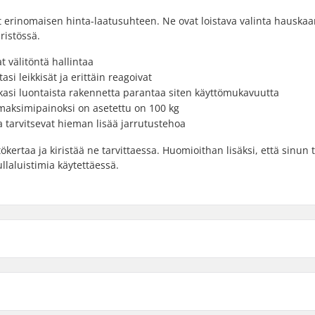
t erinomaisen hinta-laatusuhteen. Ne ovat loistava valinta hauska
ristössä.
t välitöntä hallintaa
i leikkisät ja erittäin reagoivat
kasi luontaista rakennetta parantaa siten käyttömukavuutta
 maksimipainoksi on asetettu on 100 kg
ka tarvitsevat hieman lisää jarrutustehoa
ertaa ja kiristää ne tarvittaessa. Huomioithan lisäksi, että sinun 
llaluistimia käytettäessä.
Kiskotyyppi:
Max. renkaan halkaisija:
Kengän materiaali: