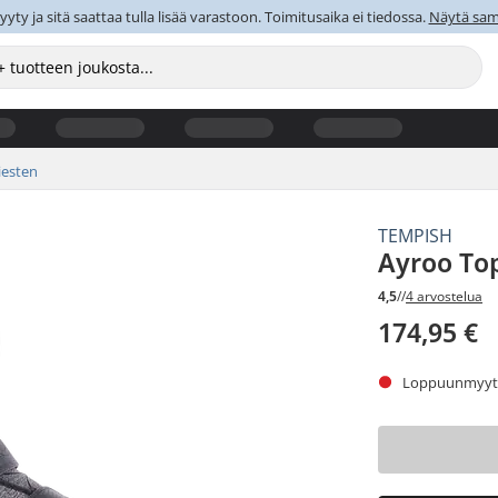
y ja sitä saattaa tulla lisää varastoon. Toimitusaika ei tiedossa.
Näytä sama
esten
TEMPISH
Ayroo Top
4,5
//
4 arvostelua
174,95 €
Loppuunmyyty.