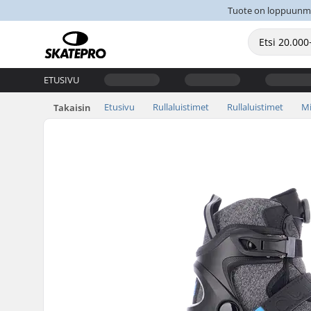
Tuote on loppuunmyyt
ETUSIVU
Etusivu
Rullaluistimet
Rullaluistimet
Mi
Takaisin