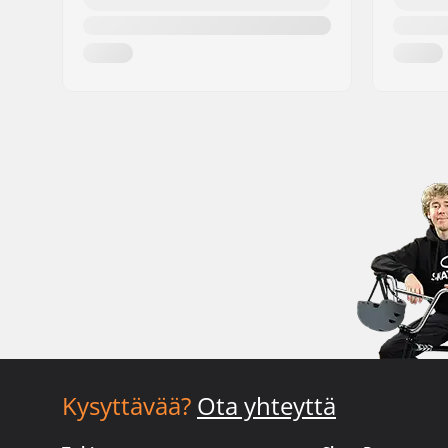
Kysyttävää?
Ota yhteyttä