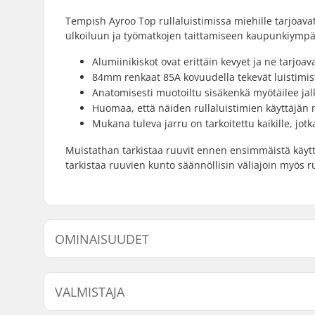
Tempish Ayroo Top rullaluistimissa miehille tarjoava
ulkoiluun ja työmatkojen taittamiseen kaupunkiympä
Alumiinikiskot ovat erittäin kevyet ja ne tarjoava
84mm renkaat 85A kovuudella tekevät luistimistas
Anatomisesti muotoiltu sisäkenkä myötäilee jal
Huomaa, että näiden rullaluistimien käyttäjän
Mukana tuleva jarru on tarkoitettu kaikille, jot
Muistathan tarkistaa ruuvit ennen ensimmäistä käyttök
tarkistaa ruuvien kunto säännöllisin väliajoin myös ru
OMINAISUUDET
Renkaan halkaisija:
84mm
VALMISTAJA
Kiskojen materiaali:
Alumiini
Taitotaso:
Aloittelija