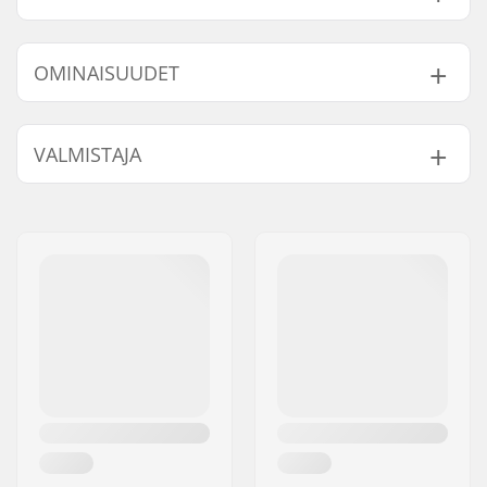
Etsi yhteensopivia tuotteita Powerslide Phuzion
Argon 80 Rullaluistimet:
OMINAISUUDET
Renkaan halkaisija:
80mm
VALMISTAJA
Kiskojen materiaali:
Alumiini
Yhteensopivat osat
Monon tyyppi:
Pehmeä
Nimi:
Powerslide
Taitotaso:
Aloittelija
,
Keskitaso
Sportartikelvertriebs GmbH
Sisäkengän
Built-in, Anatomisesti
Jakeluosoite:
Esbachgraben 1
ominaisuudet:
muotoiltu,
Postinumero:
95463
Muotoutuva
Paikkakunta::
Bindlach
pehmustus
Maa:
Saksa
Kiristys:
Nauhat, Solki,
Hienosäädettävä solki
Laakeriluokitus:
ABEC-7
Renkaan kovuus:
83A
Akselin pultti:
single axle system,