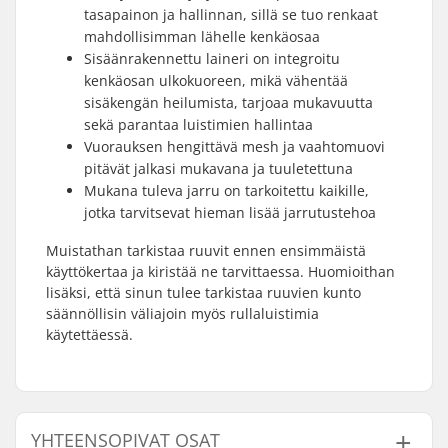
tasapainon ja hallinnan, sillä se tuo renkaat
mahdollisimman lähelle kenkäosaa
Sisäänrakennettu laineri on integroitu
kenkäosan ulkokuoreen, mikä vähentää
sisäkengän heilumista, tarjoaa mukavuutta
sekä parantaa luistimien hallintaa
Vuorauksen hengittävä mesh ja vaahtomuovi
pitävät jalkasi mukavana ja tuuletettuna
Mukana tuleva jarru on tarkoitettu kaikille,
jotka tarvitsevat hieman lisää jarrutustehoa
Muistathan tarkistaa ruuvit ennen ensimmäistä
käyttökertaa ja kiristää ne tarvittaessa. Huomioithan
lisäksi, että sinun tulee tarkistaa ruuvien kunto
säännöllisin väliajoin myös rullaluistimia
käytettäessä.
YHTEENSOPIVAT OSAT