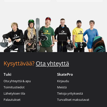
Kysyttävää?
Ota yhteyttä
Tuki
SkatePro
Ota yhteyttä & apu
Kirjaudu
Toimitustiedot
Meistä
Lähetyksen tila
Tietoja yrityksestä
Palautukset
Turvalliset maksutavat