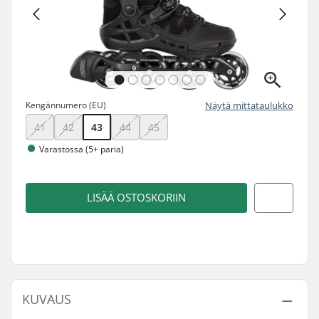
Kengännumero (EU)
Näytä mittataulukko
41
42
43
44
45
Varastossa (5+ paria)
LISÄÄ OSTOSKORIIN
KUVAUS