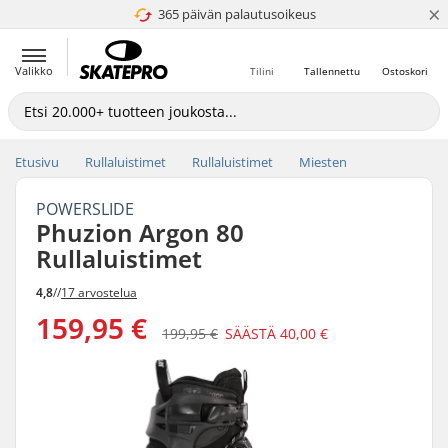
×
365 päivän palautusoikeus
4.8 / 5
Valikko
Tilini
Tallennettu
Ostoskori
Etusivu
Rullaluistimet
Rullaluistimet
Miesten
POWERSLIDE
Phuzion Argon 80
Rullaluistimet
4,8
//
17 arvostelua
159,95 €
199,95 €
SÄÄSTÄ
40,00 €