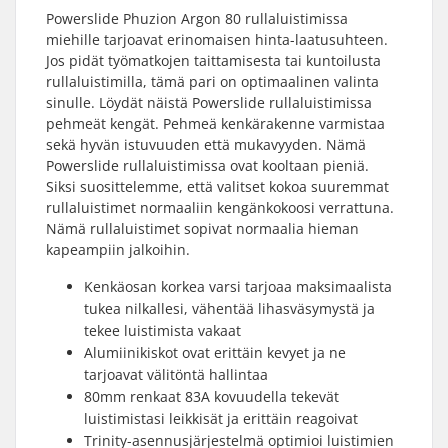
Powerslide Phuzion Argon 80 rullaluistimissa
miehille tarjoavat erinomaisen hinta-laatusuhteen.
Jos pidät työmatkojen taittamisesta tai kuntoilusta
rullaluistimilla, tämä pari on optimaalinen valinta
sinulle. Löydät näistä Powerslide rullaluistimissa
pehmeät kengät. Pehmeä kenkärakenne varmistaa
sekä hyvän istuvuuden että mukavyyden. Nämä
Powerslide rullaluistimissa ovat kooltaan pieniä.
Siksi suosittelemme, että valitset kokoa suuremmat
rullaluistimet normaaliin kengänkokoosi verrattuna.
Nämä rullaluistimet sopivat normaalia hieman
kapeampiin jalkoihin.
Kenkäosan korkea varsi tarjoaa maksimaalista
tukea nilkallesi, vähentää lihasväsymystä ja
tekee luistimista vakaat
Alumiinikiskot ovat erittäin kevyet ja ne
tarjoavat välitöntä hallintaa
80mm renkaat 83A kovuudella tekevät
luistimistasi leikkisät ja erittäin reagoivat
Trinity-asennusjärjestelmä optimioi luistimien