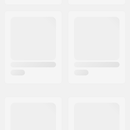
Ø8mm, M4
Kiskotyyppi:
Flat setup
Wheelbase:
275mm
Max. renkaan
90mm
halkaisija:
Kengän materiaali:
Mesh, Keinonahka,
Muovi, Lasikuitu
Sisäkengän
Hengittävä materiaali,
materiaali:
Vaahtomuovi
Nilkkatuki:
Jäykkä, Korkea
lateraalituki,
Integroitu kantolenkki
Kiinnitysväli:
Trinity
Jarru:
Kyllä, Säädettävä
Suositellaan:
Kuntoiluun ja vapaa-
aikaan