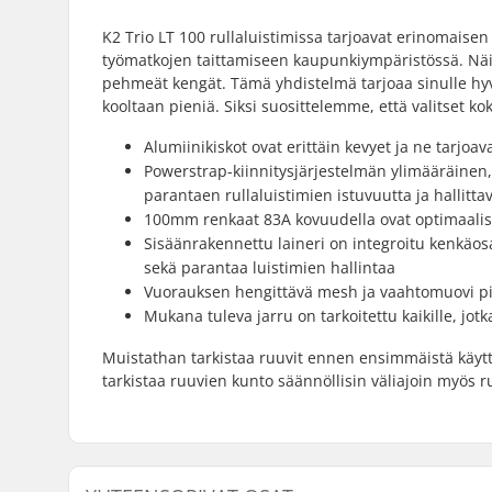
K2 Trio LT 100 rullaluistimissa tarjoavat erinomaisen
työmatkojen taittamiseen kaupunkiympäristössä. Näistä
pehmeät kengät. Tämä yhdistelmä tarjoaa sinulle hyv
kooltaan pieniä. Siksi suosittelemme, että valitset 
Alumiinikiskot ovat erittäin kevyet ja ne tarjoava
Powerstrap-kiinnitysjärjestelmän ylimääräinen,
parantaen rullaluistimien istuvuutta ja hallitta
100mm renkaat 83A kovuudella ovat optimaali
Sisäänrakennettu laineri on integroitu kenkäo
sekä parantaa luistimien hallintaa
Vuorauksen hengittävä mesh ja vaahtomuovi pit
Mukana tuleva jarru on tarkoitettu kaikille, jot
Muistathan tarkistaa ruuvit ennen ensimmäistä käyttök
tarkistaa ruuvien kunto säännöllisin väliajoin myös ru