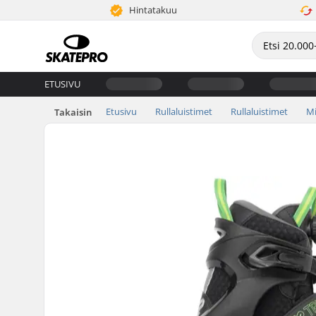
Hintatakuu
ETUSIVU
Etusivu
Rullaluistimet
Rullaluistimet
Mi
Takaisin