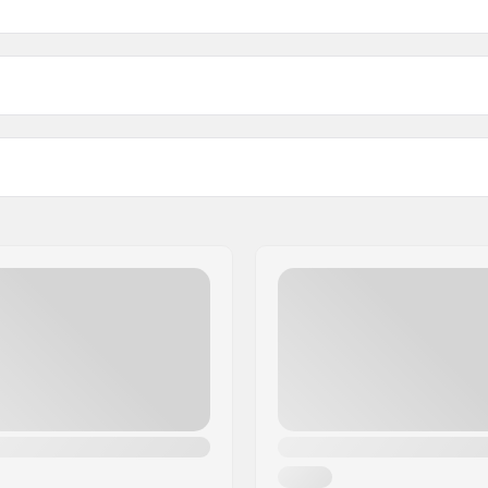
uistimet:
Kiskotyyppi:
Max. renkaan halkaisija:
en, Pehmeä
Kengän materiaali:
Sisäkengän materiaali:
V-Cut, Anatomisesti
Nilkkatuki:
Kiinnitysväli:
p, BOA
Jarru:
Suositellaan: