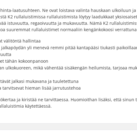
 hinta-laatusuhteen. Ne ovat loistava valinta hauskaan ulkoiluun ja
 K2 rullaluistimissa rullaluistimista löytyy laadukkaat yksiosaiset
ää istuvuutta, regaoivuutta ja mukavuutta. Nämä K2 rullaluistimis
kokoa suuremmat rullaluistimet normaaliin kengänkokoosi verrattuna
t välitöntä hallintaa
 jalkapöydän yli menevä remmi pitää kantapääsi tiukasti paikoillaa
vuutta
set tähän kokoonpanoon
san ulkokuoreen, mikä vähentää sisäkengän heilumista, tarjoaa mu
ävät jalkasi mukavana ja tuuletettuna
ka tarvitsevat hieman lisää jarrutustehoa
ertaa ja kiristää ne tarvittaessa. Huomioithan lisäksi, että sinun 
llaluistimia käytettäessä.