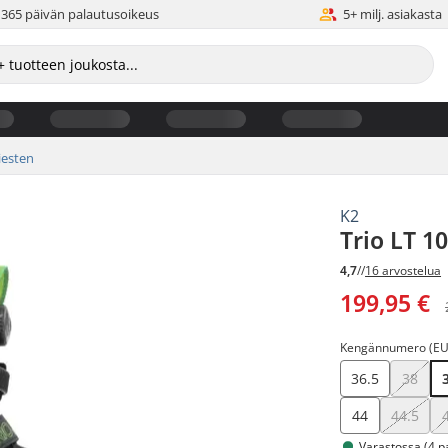
365 päivän palautusoikeus
5+ milj. asiakasta
esten
K2
Trio LT 1
4,7
//
16 arvostelua
199,95 €
Kengännumero (EU
36.5
38
44
44.5
Varastossa (4 p