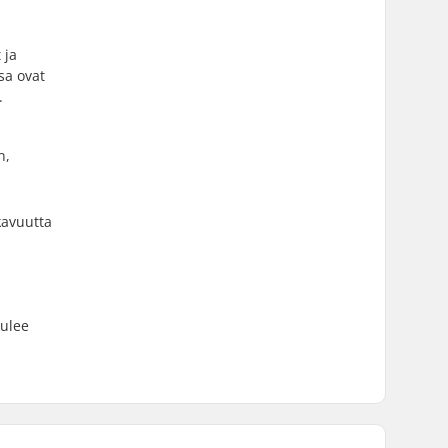
 ja
sa ovat
.
n,
kavuutta
tulee