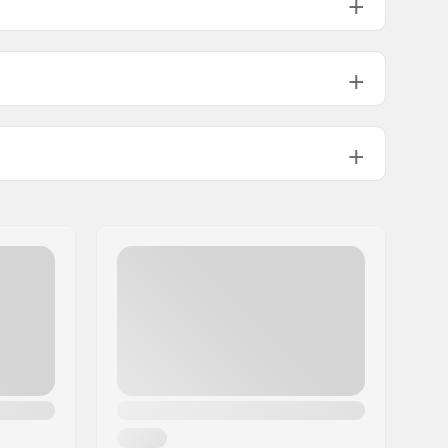
Flat setup, 3-renkainen kisko
100mm
Mesh, Keinonahka
Hengittävä materiaali, Vaahtomuovi
Integroitu kantolenkki
Riveted
Kyllä
Kuntoiluun ja vapaa-aikaan
,
Kuntoiluun