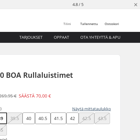
×
4.8 / 5
Tilini
Tallennettu
Ostoskori
TARJOUKSET
OPPAAT
OTA YHTEYTTÄ & APU
00 BOA Rullaluistimet
269,95 €
SÄÄSTÄ
70,00 €
)
Näytä mittataulukko
39
39.5
40
40.5
41.5
42
42.5
43.5
45
aria)