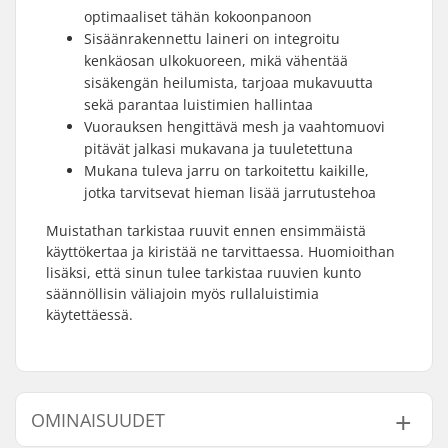
optimaaliset tähän kokoonpanoon
Sisäänrakennettu laineri on integroitu
kenkäosan ulkokuoreen, mikä vähentää
sisäkengän heilumista, tarjoaa mukavuutta
sekä parantaa luistimien hallintaa
Vuorauksen hengittävä mesh ja vaahtomuovi
pitävät jalkasi mukavana ja tuuletettuna
Mukana tuleva jarru on tarkoitettu kaikille,
jotka tarvitsevat hieman lisää jarrutustehoa
Muistathan tarkistaa ruuvit ennen ensimmäistä
käyttökertaa ja kiristää ne tarvittaessa. Huomioithan
lisäksi, että sinun tulee tarkistaa ruuvien kunto
säännöllisin väliajoin myös rullaluistimia
käytettäessä.
OMINAISUUDET