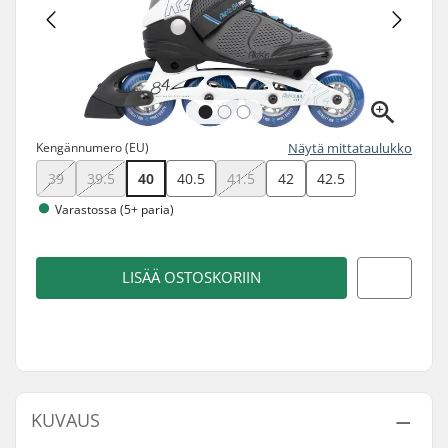
Kengännumero (EU)
Näytä mittataulukko
39
39.5
40
40.5
41.5
42
42.5
Varastossa (5+ paria)
LISÄÄ OSTOSKORIIN
KUVAUS