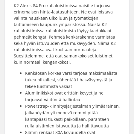
K2 Alexis 84 Pro rullaluistimissa naisille tarjoavat
erinomaisen hinta-laatusuhteen. Ne ovat loistava
valinta hauskaan ulkoiluun ja työmatkojen
taittamiseen kaupunkiympäristössä. Näistä K2
rullaluistimissa rullaluistimista löytyy laadukkaat
pehmeät kengät. Pehmeä kenkärakenne varmistaa
sekä hyvän istuvuuden että mukavyyden. Nämä K2
rullaluistimissa ovat kooltaan normaaleja.
Suosittelemme, että otat samankokoiset luistimet
kuin normaali kengänkokosi.
Kenkäosan korkea varsi tarjoaa maksimaalista
tukea nilkallesi, vähentää lihasväsymystä ja
tekee luistimista vakaat
Alumiinikiskot ovat erittäin kevyet ja ne
tarjoavat välitöntä hallintaa
Powerstrap-kiinnitysjärjestelmän ylimääräinen,
jalkapöydän yli menevä remmi pitää
kantapääsi tiukasti paikoillaan, parantaen
rullaluistimien istuvuutta ja hallittavuutta
84mm renkaat 80A kovuudella ovat