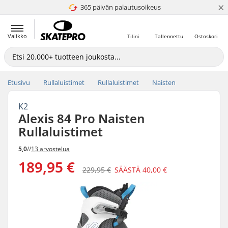
×
365 päivän palautusoikeus
4.8 / 5
Valikko
Tilini
Tallennettu
Ostoskori
Etusivu
Rullaluistimet
Rullaluistimet
Naisten
K2
Alexis 84 Pro Naisten
Rullaluistimet
5,0
//
13 arvostelua
189,95 €
229,95 €
SÄÄSTÄ
40,00 €