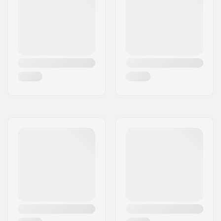
Sisäkengän
Mesh, Vaahtomuovi
materiaali:
Nilkkatuki:
Jäykkä, Korkea
lateraalituki,
Integroitu kantolenkki
Kiinnitysväli:
Riveted
Jarru:
Kyllä
Paino:
1541g
Suositellaan:
Kuntoiluun ja vapaa-
aikaan