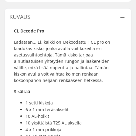
KUVAUS
CL Decode Pro
Ladataan... Ei, kaikki on_Dekoodattu_! CL pro on
laadukas kisko, jonka avulla voit kokeilla eri
asetusvaihtoehtoja. Tämä kisko tarjoaa
ainutlaatuisen yhteyden rungon ja laakereiden
välille, mikä lisää nopeutta ja hallintaa. Tämän
kiskon avulla voit vaihtaa kolmen renkaan
kokoonpanon neljään renkaaseen hetkessä.
Sisältää
1 setti kiskoja
6 x 1 mm teräsakselit
10 AL-holkit
10 yksittäistä T25 AL akselia
4 x 1 mm prikkoja