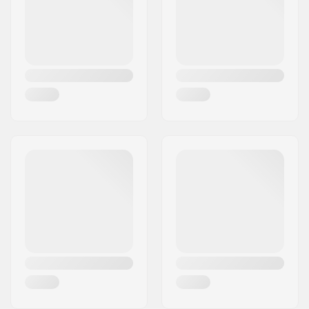
Paikkakunta::
Bindlach
Maa:
Saksa