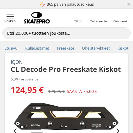
×
365 päivän palautusoikeus
4.8 / 5
Valikko
Tilini
Tallennettu
Ostoskori
Etusivu
Rullaluistimet
Freeskate
Oheistarvikkeet
Kiskot
IQON
CL Decode Pro Freeskate Kiskot
5,0
//
1 arvostelua
124,95 €
199,95 €
SÄÄSTÄ
75,00 €