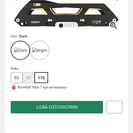
Väri:
Dark
Koko
80
90
110
Kiirehdi!
Vain 1 kpl varastossa
LISÄÄ OSTOSKORIIN