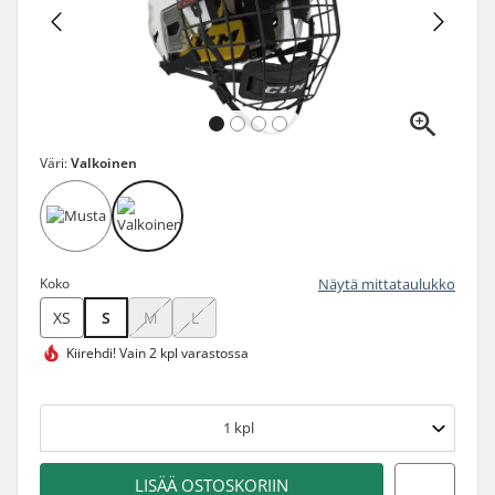
Väri:
Valkoinen
Koko
Näytä mittataulukko
XS
S
M
L
Kiirehdi!
Vain 2 kpl varastossa
1
kpl
LISÄÄ OSTOSKORIIN