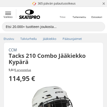
×
365 päivän palautusoikeus
4.8 / 5
Valikko
Tilini
Tallennettu
Ostoskori
Etusivu
Talviurheilu
Jääkiekko
Pääsuojaimet
CCM
Tacks 210 Combo Jääkiekko
Kypärä
5,0
//
6 arvostelua
114,95 €