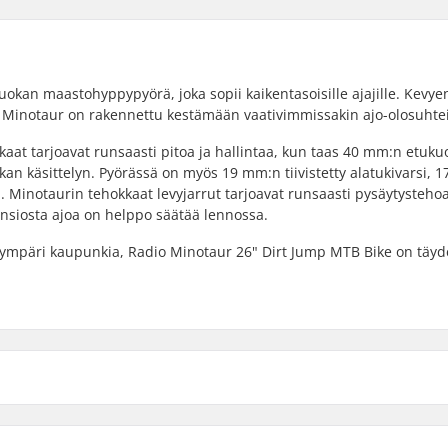
kan maastohyppypyörä, joka sopii kaikentasoisille ajajille. Kevye
 Minotaur on rakennettu kestämään vaativimmissakin ajo-olosuhtei
kaat tarjoavat runsaasti pitoa ja hallintaa, kun taas 40 mm:n etuk
arkan käsittelyn. Pyörässä on myös 19 mm:n tiivistetty alatukivarsi,
. Minotaurin tehokkaat levyjarrut tarjoavat runsaasti pysäytystehoa
ansiosta ajoa on helppo säätää lennossa.
sa ympäri kaupunkia, Radio Minotaur 26" Dirt Jump MTB Bike on täyd
4cm)
Upsweep: