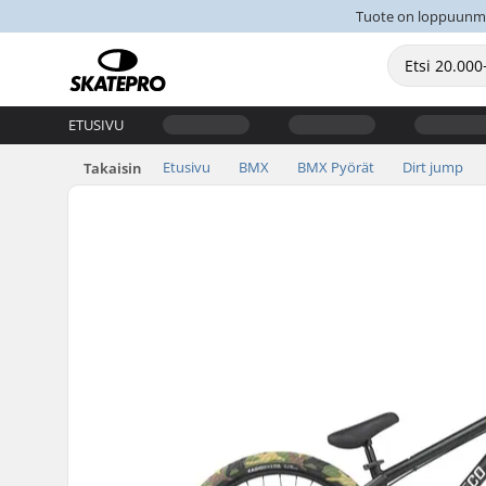
Tuote on loppuunmyyt
ETUSIVU
Etusivu
BMX
BMX Pyörät
Dirt jump
Takaisin