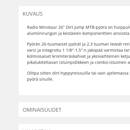
KUVAUS
Radio Minotaur 26" Dirt Jump MTB-pyörä on huippuluo
alumiinirungon ja kestävien komponenttien ansiosta
Pyörän 26-tuumaiset pyörät ja 2,3 tuuman leveät ren
varsi ja integroitu 1 1/8"-1,5":n jakopää varmistaa t
kolmiosaiset kromiteräskahvat ja yksivaihteinen ketju
pikalukitettavan istuinpidikkeen ja combo-istuimen 
Olitpa sitten dirt-hyppyreissuilla tai vain ajelemas
pyörä sinulle.
OMINAISUUDET
Freimin Top Tube:
22.6" (57.