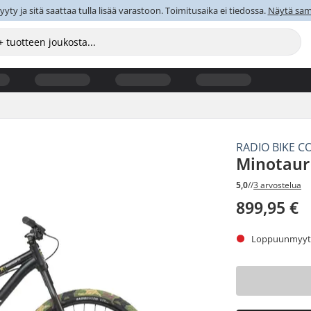
y ja sitä saattaa tulla lisää varastoon. Toimitusaika ei tiedossa.
Näytä sama
RADIO BIKE C
Minotaur 
5,0
//
3 arvostelua
899,95 €
Loppuunmyyty.