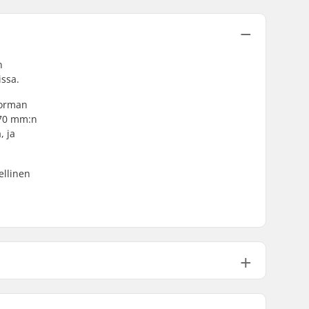
n
ssa.
uorman
 170 mm:n
, ja
ellinen
3°