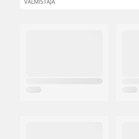
VALMISTAJA
Napa:
Cassette, 
Renkaan halkaisija:
26"
Nimi:
We Make Things GmbH
Paino:
11.87kg
Jakeluosoite:
RICHARD-BYRD-STR. 12
Tangon korkeus:
1.969" (5
Postinumero:
50829
Tangon malli:
One-piec
Paikkakunta::
Köln
Freimin materiaali:
Alumiini, 
Maa:
Saksa
Istuimen clamppi:
Quick rel
Istuin:
Combo
Renkaan leveys:
2.3"
Akselin halkaisija:
10mm
Pegit:
Ei sisälly
Renkaan offset:
28mm
Tangon leveys:
29.134" (