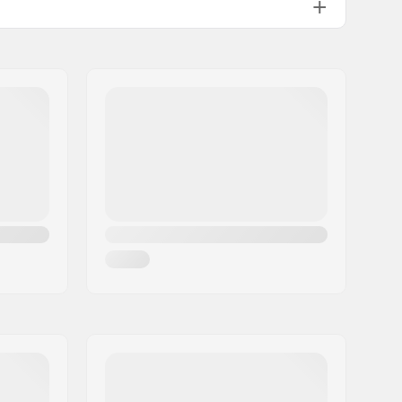
8°
40mm, Front load
Integroitu 1 1/8"–1.5"
Hydraulic Disc Brake (Rear)
,
Mechanical Disc Brake (Front)
25/10
170mm, Three-piece
Right
Kromiteräs
19mm
, Sealed, BSA19
lasikuitu, Muovi, Platform
32
Tuplaseinämäinen vanne
Single speed