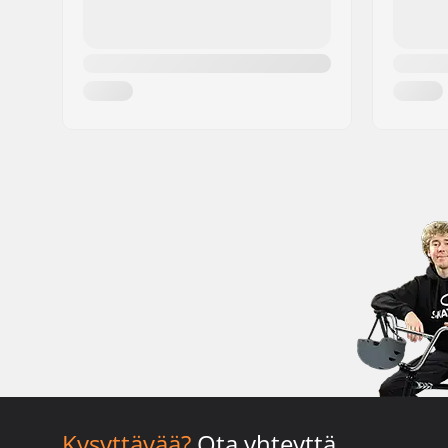
Kysyttävää?
Ota yhteyttä