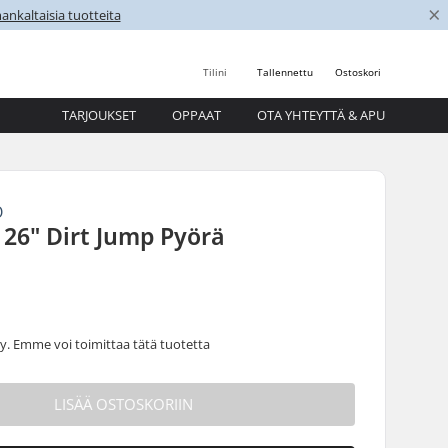
×
nkaltaisia tuotteita
Tilini
Tallennettu
Ostoskori
TARJOUKSET
OPPAAT
OTA YHTEYTTÄ & APU
O
26" Dirt Jump Pyörä
 Emme voi toimittaa tätä tuotetta
LISÄÄ OSTOSKORIIN