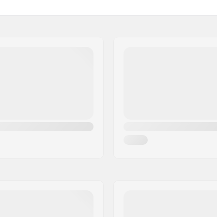
Sinetöidyt laakerit
Backsweep:
Stemin tyyppi/korkeus:
Headsetin tyyppi:
cm)
BMX Jarru sisältyy:
e
Gear ratio:
6061, T6
Kammen pituus/Tyyppi:
ease
Driver-puoli:
Crankin materiaali:
Keskiö:
Polkimien materiaali:
Pinnojen lukumäärä:
BMX Vannetyyppi:
74cm)
Ketjun tyyppi: