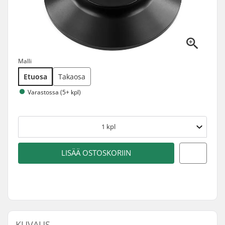
Malli
Etuosa
Takaosa
Varastossa (5+ kpl)
1
kpl
LISÄÄ OSTOSKORIIN
KUVAUS