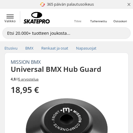
×
365 päivän palautusoikeus
4.8 / 5
Valikko
Tilini
Tallennettu
Ostoskori
Etusivu
BMX
Renkaat ja osat
Napasuojat
MISSION BMX
Universal BMX Hub Guard
4,8
//
6 arvostelua
18,95 €