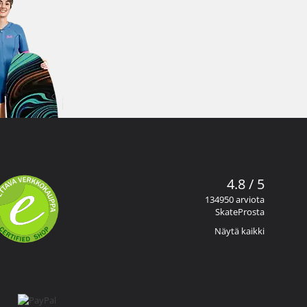
4.8 / 5
134950 arviota
SkateProsta
Näytä kaikki