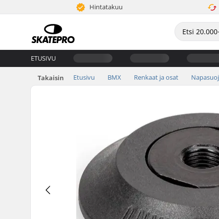
Hintatakuu
ETUSIVU
Etusivu
BMX
Renkaat ja osat
Napasuoj
Takaisin