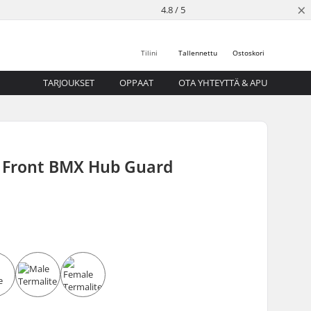
×
4.8 / 5
Tilini
Tallennettu
Ostoskori
TARJOUKSET
OPPAAT
OTA YHTEYTTÄ & APU
Front BMX Hub Guard