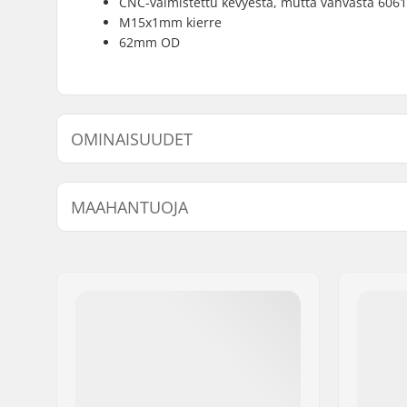
CNC-valmistettu kevyestä, mutta vahvasta 6061
M15x1mm kierre
62mm OD
OMINAISUUDET
Akselin halkaisija:
10mm
MAAHANTUOJA
Nimi:
Centrano ApS
Jakeluosoite:
Omega 6
Postinumero:
8382
Paikkakunta::
Hinnerup
Maa:
Tanska