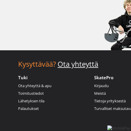
Kysyttävää?
Ota yhteyttä
Tuki
SkatePro
Ota yhteyttä & apu
Kirjaudu
Toimitustiedot
Meistä
Lähetyksen tila
Tietoja yrityksestä
Palautukset
Turvalliset maksutav