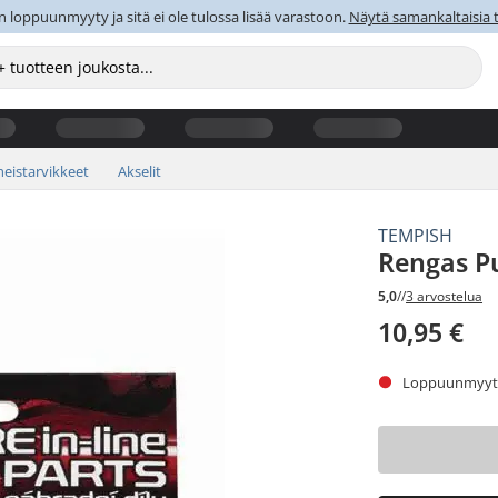
 loppuunmyyty ja sitä ei ole tulossa lisää varastoon.
Näytä samankaltaisia t
eistarvikkeet
Akselit
TEMPISH
Rengas Pu
5,0
//
3 arvostelua
10,95 €
Loppuunmyyty.