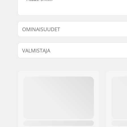
OMINAISUUDET
Akselin pituus:
31mm
VALMISTAJA
Nimi:
TEMPISH s.r.o.
Jakeluosoite:
Bratrí Wolfu 495/16
Postinumero:
779 00
Paikkakunta::
Olomouc
Maa:
Tšekki