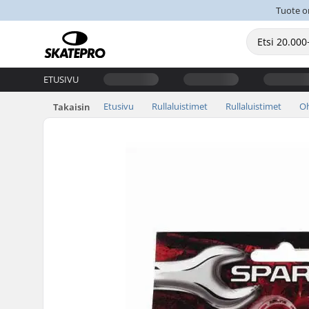
Tuote on
ETUSIVU
Etusivu
Rullaluistimet
Rullaluistimet
Oh
Takaisin