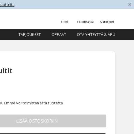
×
uotteita
Tilini
Tallennettu
Ostoskori
TARJOUKSET
OPPAAT
OTA YHTEYTTÄ & APU
ltit
 Emme voi toimittaa tätä tuotetta
LISÄÄ OSTOSKORIIN