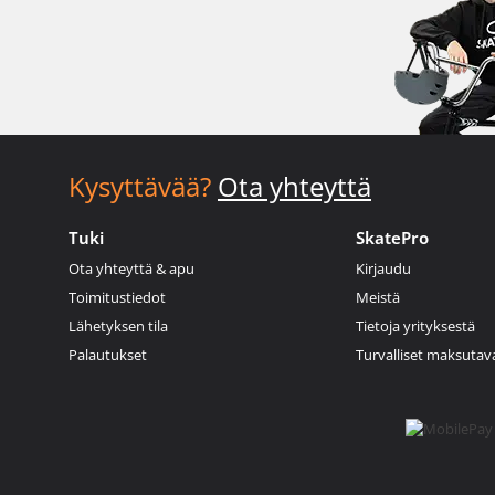
Kysyttävää?
Ota yhteyttä
Tuki
SkatePro
Ota yhteyttä & apu
Kirjaudu
Toimitustiedot
Meistä
Lähetyksen tila
Tietoja yrityksestä
Palautukset
Turvalliset maksutav