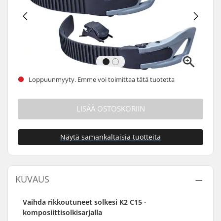
Loppuunmyyty. Emme voi toimittaa tätä tuotetta
LISÄÄ OSTOSKORIIN
Näytä samankaltaisia tuotteita
KUVAUS
Vaihda rikkoutuneet solkesi K2 C15 -
komposiittisolkisarjalla