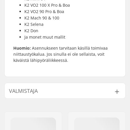
K2 VO2 100 X Pro & Boa
K2 VO2 90 Pro & Boa
K2 Mach 90 & 100
K2 Selena
K2 Don
Ja monet muut mallit
Huomio:
Asennukseen tarvitaan käsillä toimivaa
niittaustyökalua. Jos sinulla ei ole sellaista, voit
käväistä lähipyöräliikkeessä.
VALMISTAJA
Nimi:
EOC Europe GmbH
Jakeluosoite:
Seeshaupter Str. 62
Postinumero:
82377
Paikkakunta::
Penzberg, Deutschlan