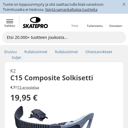
×
Tuote on loppuunmyyty ja sitä saattaa tulla lisää varastoon.
Toimitusaika ei tiedossa.
Näytä samankaltaisia tuotteita
Valikko
Tilini
Tallennettu
Ostoskori
Etusivu
Rullaluistimet
Rullaluistimet
Oheistarvikkeet
Soljet
K2
C15 Composite Solkisetti
4,7
//
15 arvostelua
19,95 €