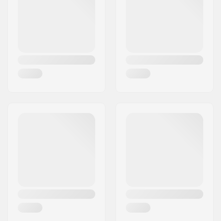
Maa:
Saksa