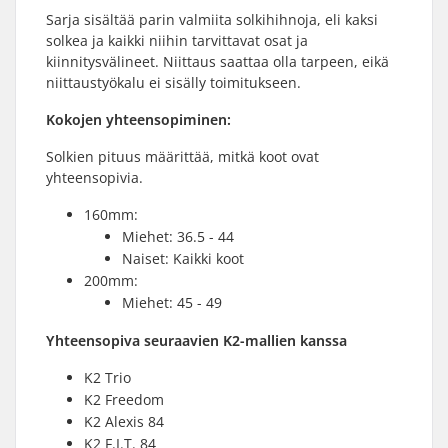
Sarja sisältää parin valmiita solkihihnoja, eli kaksi
solkea ja kaikki niihin tarvittavat osat ja
kiinnitysvälineet. Niittaus saattaa olla tarpeen, eikä
niittaustyökalu ei sisälly toimitukseen.
Kokojen yhteensopiminen:
Solkien pituus määrittää, mitkä koot ovat
yhteensopivia.
160mm:
Miehet: 36.5 - 44
Naiset: Kaikki koot
200mm:
Miehet: 45 - 49
Yhteensopiva seuraavien K2-mallien kanssa
K2 Trio
K2 Freedom
K2 Alexis 84
K2 F.I.T. 84