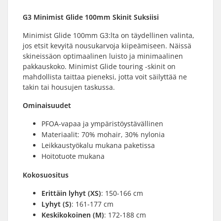
G3 Minimist Glide 100mm Skinit Suksiisi
Minimist Glide 100mm G3:lta on täydellinen valinta,
jos etsit kevyitä nousukarvoja kiipeämiseen. Näissä
skineissäon optimaalinen luisto ja minimaalinen
pakkauskoko. Minimist Glide touring -skinit on
mahdollista taittaa pieneksi, jotta voit säilyttää ne
takin tai housujen taskussa.
Ominaisuudet
PFOA-vapaa ja ympäristöystävällinen
Materiaalit: 70% mohair, 30% nylonia
Leikkaustyökalu mukana paketissa
Hoitotuote mukana
Kokosuositus
Erittäin lyhyt (XS)
: 150-166 cm
Lyhyt (S)
: 161-177 cm
Keskikokoinen (M)
: 172-188 cm