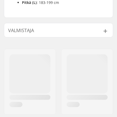
Pitkä (L)
: 183-199 cm
VALMISTAJA
Nimi:
Intersurf A/S
Jakeluosoite:
Formervej 2
Postinumero:
6800
Paikkakunta::
Varde
Maa:
Tanska