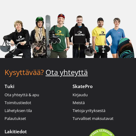
Kysyttävää?
Ota yhteyttä
Tuki
SkatePro
Ota yhteyttä & apu
Kirjaudu
Toimitustiedot
Meistä
Lähetyksen tila
Tietoja yrityksestä
Palautukset
Turvalliset maksutavat
Lakitiedot