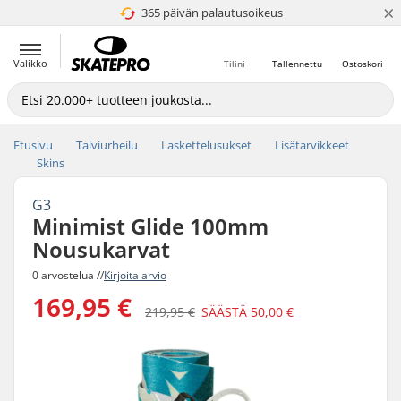
×
365 päivän palautusoikeus
4.8 / 5
Valikko
Tilini
Tallennettu
Ostoskori
Etusivu
Talviurheilu
Laskettelusukset
Lisätarvikkeet
Skins
G3
Minimist Glide 100mm
Nousukarvat
0 arvostelua //
Kirjoita arvio
169,95 €
219,95 €
SÄÄSTÄ
50,00 €