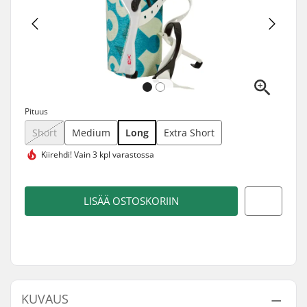
Pituus
Short
Medium
Long
Extra Short
Kiirehdi!
Vain 3 kpl varastossa
LISÄÄ OSTOSKORIIN
KUVAUS