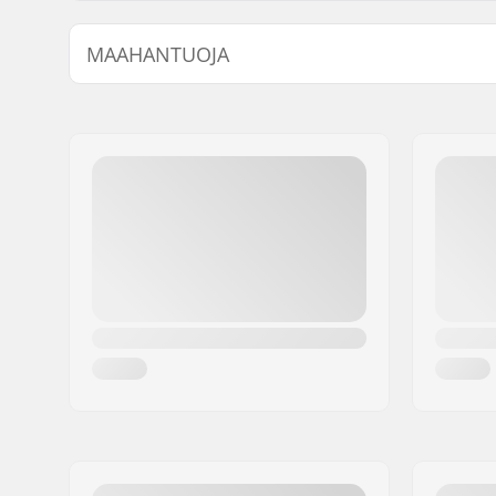
MAAHANTUOJA
Nimi:
Centrano ApS
Jakeluosoite:
Omega 6
Postinumero:
8382
Paikkakunta::
Hinnerup
Maa:
Tanska