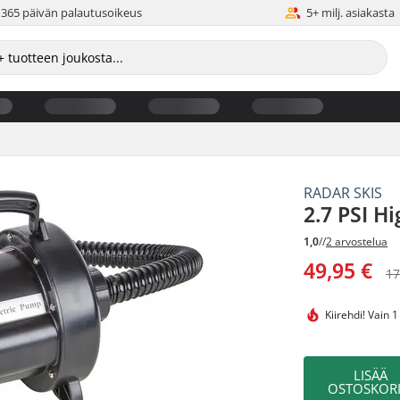
365 päivän palautusoikeus
5+ milj. asiakasta
RADAR SKIS
2.7 PSI H
1,0
//
2 arvostelua
49,95 €
17
Kiirehdi!
Vain 1
LISÄÄ
OSTOSKORI