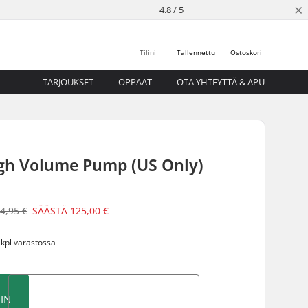
×
4.8 / 5
Tilini
Tallennettu
Ostoskori
TARJOUKSET
OPPAAT
OTA YHTEYTTÄ & APU
igh Volume Pump (US Only)
4,95 €
SÄÄSTÄ
125,00 €
 kpl varastossa
IN