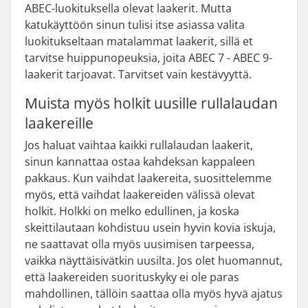
ABEC-luokituksella olevat laakerit. Mutta
katukäyttöön sinun tulisi itse asiassa valita
luokitukseltaan matalammat laakerit, sillä et
tarvitse huippunopeuksia, joita ABEC 7 - ABEC 9-
laakerit tarjoavat. Tarvitset vain kestävyyttä.
Muista myös holkit uusille rullalaudan
laakereille
Jos haluat vaihtaa kaikki rullalaudan laakerit,
sinun kannattaa ostaa kahdeksan kappaleen
pakkaus. Kun vaihdat laakereita, suosittelemme
myös, että vaihdat laakereiden välissä olevat
holkit. Holkki on melko edullinen, ja koska
skeittilautaan kohdistuu usein hyvin kovia iskuja,
ne saattavat olla myös uusimisen tarpeessa,
vaikka näyttäisivätkin uusilta. Jos olet huomannut,
että laakereiden suorituskyky ei ole paras
mahdollinen, tällöin saattaa olla myös hyvä ajatus