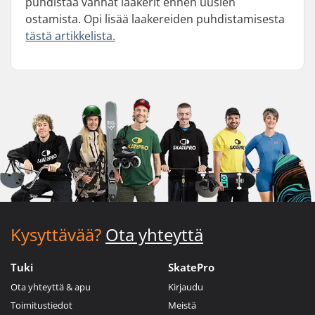
puhdistaa vanhat laakerit ennen uusien
ostamista. Opi lisää laakereiden puhdistamisesta
tästä artikkelista.
Kysyttävää?
Ota yhteyttä
Tuki
SkatePro
Ota yhteyttä & apu
Kirjaudu
Toimitustiedot
Meistä