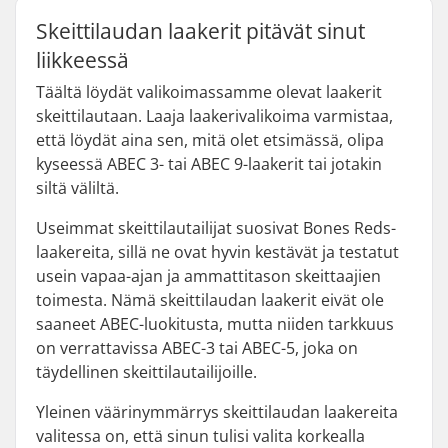
Skeittilaudan laakerit pitävät sinut
liikkeessä
Täältä löydät valikoimassamme olevat laakerit
skeittilautaan. Laaja laakerivalikoima varmistaa,
että löydät aina sen, mitä olet etsimässä, olipa
kyseessä ABEC 3- tai ABEC 9-laakerit tai jotakin
siltä väliltä.
Useimmat skeittilautailijat suosivat Bones Reds-
laakereita, sillä ne ovat hyvin kestävät ja testatut
usein vapaa-ajan ja ammattitason skeittaajien
toimesta. Nämä skeittilaudan laakerit eivät ole
saaneet ABEC-luokitusta, mutta niiden tarkkuus
on verrattavissa ABEC-3 tai ABEC-5, joka on
täydellinen skeittilautailijoille.
Yleinen väärinymmärrys skeittilaudan laakereita
valitessa on, että sinun tulisi valita korkealla