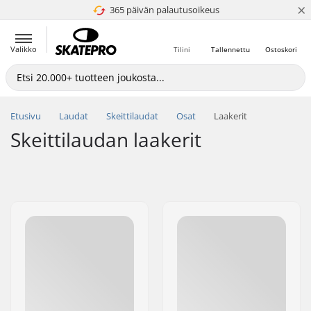
×
365 päivän palautusoikeus
4.8 / 5
Valikko
Tilini
Tallennettu
Ostoskori
Etusivu
Laudat
Skeittilaudat
Osat
Laakerit
Skeittilaudan laakerit