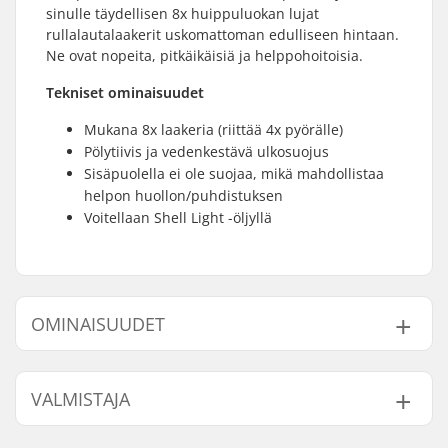
sinulle täydellisen 8x huippuluokan lujat
rullalautalaakerit uskomattoman edulliseen hintaan.
Ne ovat nopeita, pitkäikäisiä ja helppohoitoisia.
Tekniset ominaisuudet
Mukana 8x laakeria (riittää 4x pyörälle)
Pölytiivis ja vedenkestävä ulkosuojus
Sisäpuolella ei ole suojaa, mikä mahdollistaa
helpon huollon/puhdistuksen
Voitellaan Shell Light -öljyllä
OMINAISUUDET
Laakeriluokitus:
ABEC-3
VALMISTAJA
Laakerin tyyppi:
Semi-sealed
Voitelu:
Oil
Nimi:
Circus Circus ApS