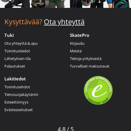
Kysyttävää?
Ota yhteyttä
Tuki
SkatePro
Ota yhteyttä & apu
Kirjaudu
Toimitustiedot
Meistä
Lähetyksen tila
Tietoja yrityksestä
Palautukset
Turvalliset maksutavat
Lakitiedot
Toimitusehdot
Tietosuojakäytäntö
Esteettömyys
Evästeasetukset
4.8 / 5