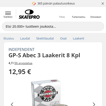
×
365 päivän palautusoikeus
4.8 / 5
Valikko
Tilini
Tallennettu
Ostoskori
Etusivu
Laudat
Skeittilaudat
Osat
Laakerit
INDEPENDENT
GP-S Abec 3 Laakerit 8 Kpl
4,7
//
36 arvostelua
12,95 €