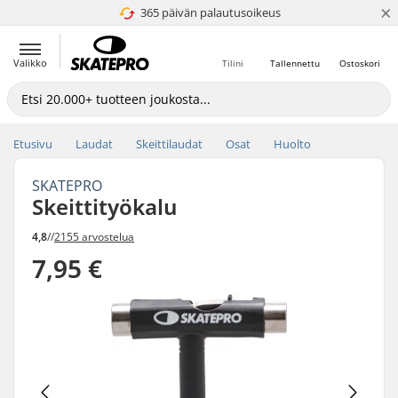
×
365 päivän palautusoikeus
4.8 / 5
Valikko
Tilini
Tallennettu
Ostoskori
Etusivu
Laudat
Skeittilaudat
Osat
Huolto
SKATEPRO
Skeittityökalu
4,8
//
2155 arvostelua
7,95 €