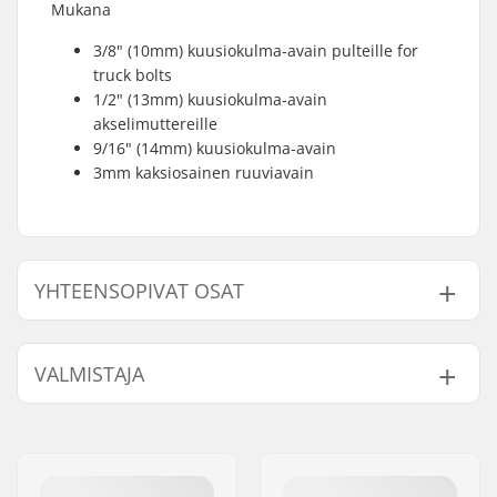
Mukana
3/8" (10mm) kuusiokulma-avain pulteille for
truck bolts
1/2" (13mm) kuusiokulma-avain
akselimuttereille
9/16" (14mm) kuusiokulma-avain
3mm kaksiosainen ruuviavain
YHTEENSOPIVAT OSAT
Etsi yhteensopivia tuotteita SkatePro Skeittityökalu:
VALMISTAJA
Nimi:
Centrano ApS
Yhteensopiva
Jakeluosoite:
Omega 6
Postinumero:
8382