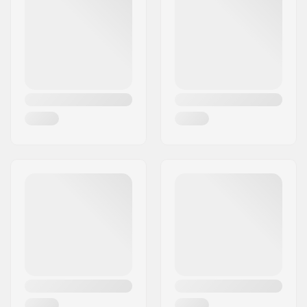
Paikkakunta::
Hinnerup
Maa:
Tanska