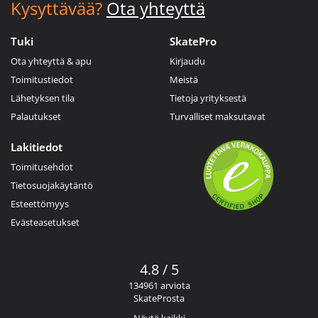
Kysyttävää?
Ota yhteyttä
Tuki
SkatePro
Ota yhteyttä & apu
Kirjaudu
Toimitustiedot
Meistä
Lähetyksen tila
Tietoja yrityksestä
Palautukset
Turvalliset maksutavat
Lakitiedot
Toimitusehdot
Tietosuojakäytäntö
Esteettömyys
Evästeasetukset
4.8 / 5
134961 arviota
SkateProsta
Näytä kaikki