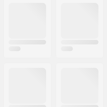
Postinumero:
8382
Paikkakunta::
Hinnerup
Maa:
Tanska