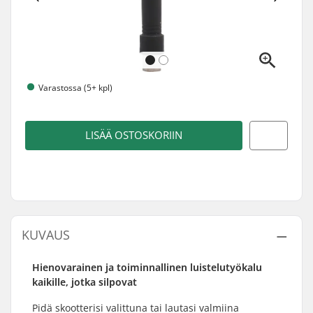
Varastossa (5+ kpl)
LISÄÄ OSTOSKORIIN
KUVAUS
Hienovarainen ja toiminnallinen luistelutyökalu
kaikille, jotka silpovat
Pidä skootterisi valittuna tai lautasi valmiina