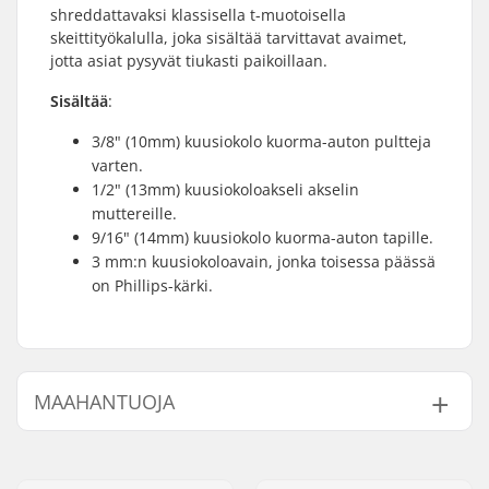
shreddattavaksi klassisella t-muotoisella
skeittityökalulla, joka sisältää tarvittavat avaimet,
jotta asiat pysyvät tiukasti paikoillaan.
Sisältää
:
3/8" (10mm) kuusiokolo kuorma-auton pultteja
varten.
1/2" (13mm) kuusiokoloakseli akselin
muttereille.
9/16" (14mm) kuusiokolo kuorma-auton tapille.
3 mm:n kuusiokoloavain, jonka toisessa päässä
on Phillips-kärki.
MAAHANTUOJA
Nimi:
Centrano ApS
Jakeluosoite:
Omega 6