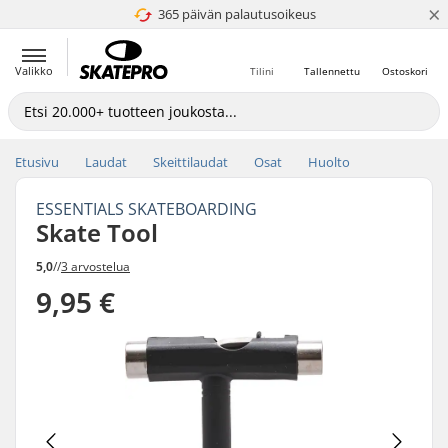
×
365 päivän palautusoikeus
4.8 / 5
Valikko
Tilini
Tallennettu
Ostoskori
Etusivu
Laudat
Skeittilaudat
Osat
Huolto
ESSENTIALS SKATEBOARDING
Skate Tool
5,0
//
3 arvostelua
9,95 €