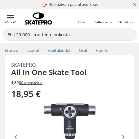
×
365 päivän palautusoikeus
4.8 / 5
Valikko
Tilini
Tallennettu
Ostoskori
Etusivu
Laudat
Skeittilaudat
Osat
Huolto
SKATEPRO
All In One Skate Tool
4,8
//
80 arvostelua
18,95 €