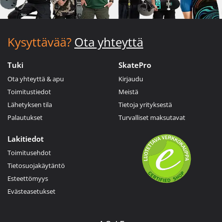
Kysyttävää?
Ota yhteyttä
Tuki
SkatePro
Ota yhteyttä & apu
Kirjaudu
Toimitustiedot
Meistä
Lähetyksen tila
Tietoja yrityksestä
Palautukset
Turvalliset maksutavat
Lakitiedot
Toimitusehdot
Tietosuojakäytäntö
Esteettömyys
Evästeasetukset