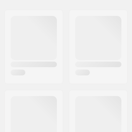
Nimi:
Centrano ApS
Jakeluosoite:
Omega 6
Postinumero:
8382
Paikkakunta::
Hinnerup
Maa:
Tanska