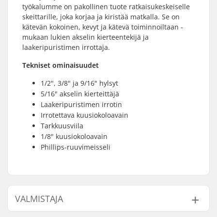
työkalumme on pakollinen tuote ratkaisukeskeiselle
skeittarille, joka korjaa ja kiristää matkalla. Se on
kätevän kokoinen, kevyt ja kätevä toiminnoiltaan -
mukaan lukien akselin kierteentekijä ja
laakeripuristimen irrottaja.
Tekniset ominaisuudet
1/2", 3/8" ja 9/16" hylsyt
5/16" akselin kierteittäjä
Laakeripuristimen irrotin
Irrotettava kuusiokoloavain
Tarkkuusviila
1/8" kuusiokoloavain
Phillips-ruuvimeisseli
VALMISTAJA