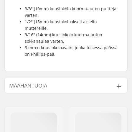
3/8" (10mm) kuusiokolo kuorma-auton pultteja
varten.
1/2" (13mm) kuusiokoloakseli akselin
muttereille.
9/16" (14mm) kuusiokolo kuorma-auton
sokkanaulaa varten.
3 mm:n kuusiokoloavain, jonka toisessa päässä
on Phillips-pää.
MAAHANTUOJA
Nimi:
Centrano ApS
Jakeluosoite:
Omega 6
Postinumero:
8382
Paikkakunta::
Hinnerup
Maa:
Tanska