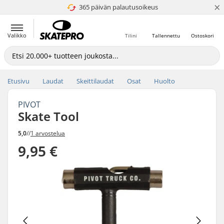
×
365 päivän palautusoikeus
4.8 / 5
Valikko
Tilini
Tallennettu
Ostoskori
Etusivu
Laudat
Skeittilaudat
Osat
Huolto
PIVOT
Skate Tool
5,0
//
1 arvostelua
9,95 €