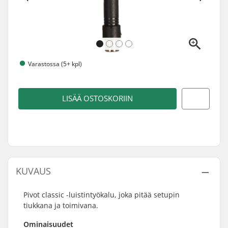
Varastossa (5+ kpl)
LISÄÄ OSTOSKORIIN
KUVAUS
Pivot classic -luistintyökalu, joka pitää setupin
tiukkana ja toimivana.
Ominaisuudet